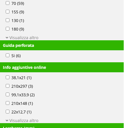
70
(59)
155
(9)
130
(1)
180
(9)
Visualizza altro
Guida perforata
Si
(6)
Info aggiuntive online
38,1x21
(1)
210x297
(3)
99,1x33,9
(2)
210x148
(1)
22x12,7
(1)
Visualizza altro