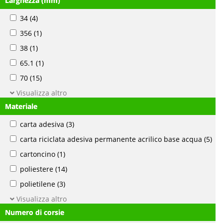
Larghezza (mm)
34
(4)
356
(1)
38
(1)
65.1
(1)
70
(15)
Visualizza altro
Materiale
carta adesiva
(3)
carta riciclata adesiva permanente acrilico base acqua
(5)
cartoncino
(1)
poliestere
(14)
polietilene
(3)
Visualizza altro
Numero di corsie