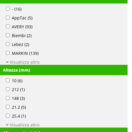
-
(16)
AppTac
(5)
AVERY
(93)
Biembi
(2)
Lebez
(2)
MARKIN
(139)
Visualizza altro
Altezza (mm)
10
(6)
212
(1)
148
(3)
21.2
(5)
25.4
(1)
Visualizza altro