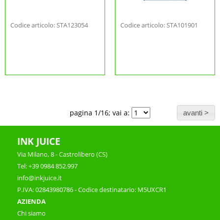
Codice articolo: STA123054
Codice articolo: STA101901
pagina 1/16; vai a:
INK JUICE
Via Milano, 8 - Castrolibero (CS)
Tel: +39 0984 852.997
info@inkjuice.it
P.IVA: 02843980786 - Codice destinatario: M5UXCR1
AZIENDA
Chi siamo