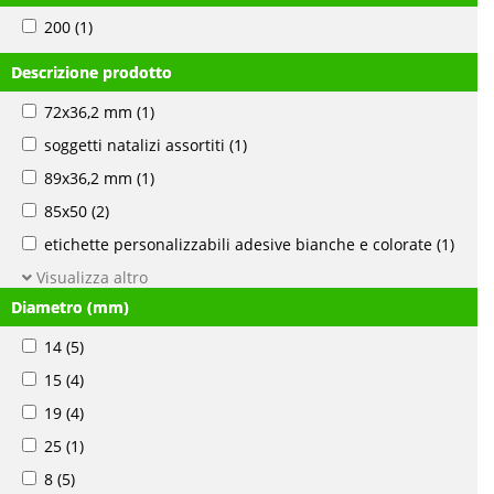
200
(1)
Descrizione prodotto
72x36,2 mm
(1)
soggetti natalizi assortiti
(1)
89x36,2 mm
(1)
85x50
(2)
etichette personalizzabili adesive bianche e colorate
(1)
Visualizza altro
Diametro (mm)
14
(5)
15
(4)
19
(4)
25
(1)
8
(5)