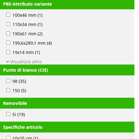
PBS-Attributo variante
100x46 mm
(1)
110x34 mm
(1)
190x61 mm
(2)
199,6x289,1 mm
(4)
19x14 mm
(1)
Visualizza altro
Punto di bianco (CIE)
98
(35)
150
(5)
Removibile
Si
(19)
Specifiche articolo
10x25 cm
(1)