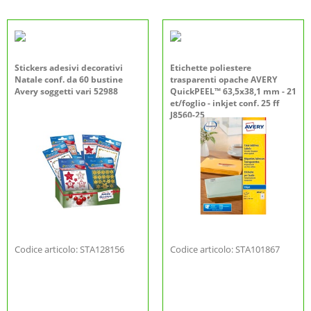
Stickers adesivi decorativi
Etichette poliestere
Natale conf. da 60 bustine
trasparenti opache AVERY
Avery soggetti vari 52988
QuickPEEL™ 63,5x38,1 mm - 21
et/foglio - inkjet conf. 25 ff
J8560-25
Codice articolo: STA128156
Codice articolo: STA101867