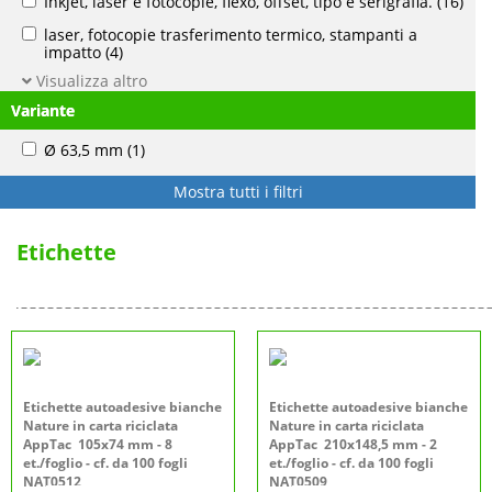
Inkjet, laser e fotocopie, flexo, offset, tipo e serigrafia.
(16)
laser, fotocopie trasferimento termico, stampanti a
impatto
(4)
Visualizza altro
Variante
Ø 63,5 mm
(1)
Mostra tutti i filtri
Etichette
Etichette autoadesive bianche
Etichette autoadesive bianche
Nature in carta riciclata
Nature in carta riciclata
AppTac 105x74 mm - 8
AppTac 210x148,5 mm - 2
et./foglio - cf. da 100 fogli
et./foglio - cf. da 100 fogli
NAT0512
NAT0509