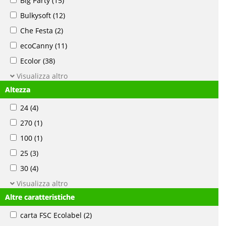
Big Party
(15)
Bulkysoft
(12)
Che Festa
(2)
ecoCanny
(11)
Ecolor
(38)
Visualizza altro
Altezza
24
(4)
270
(1)
100
(1)
25
(3)
30
(4)
Visualizza altro
Altre caratteristiche
carta FSC Ecolabel
(2)