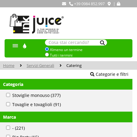
+39 0984 852.997
|
Almeno un termine
Tutti i termini
Home
Servizi Generali
Catering
Categorie e filtri
Categoria
Stoviglie monouso
(377)
Tovaglie e tovaglioli
(91)
Marca
-
(221)