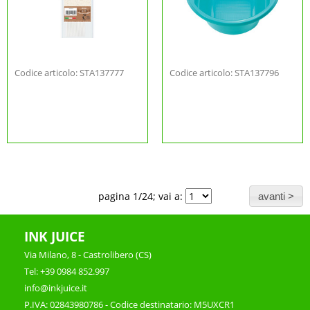
Codice articolo: STA137777
Codice articolo: STA137796
pagina 1/24; vai a:
INK JUICE
Via Milano, 8 - Castrolibero (CS)
Tel: +39 0984 852.997
info@inkjuice.it
P.IVA: 02843980786 - Codice destinatario: M5UXCR1