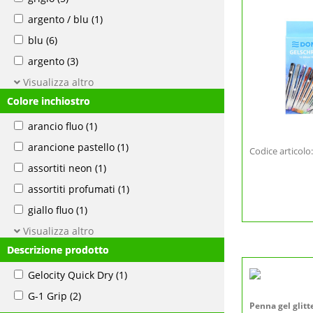
argento / blu
(1)
blu
(6)
argento
(3)
Visualizza altro
Colore inchiostro
arancio fluo
(1)
arancione pastello
(1)
Codice articol
assortiti neon
(1)
assortiti profumati
(1)
giallo fluo
(1)
Visualizza altro
Descrizione prodotto
Gelocity Quick Dry
(1)
G-1 Grip
(2)
Penna gel glitt