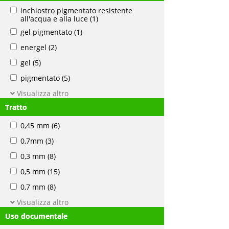
inchiostro pigmentato resistente
all'acqua e alla luce
(1)
gel pigmentato
(1)
energel
(2)
gel
(5)
pigmentato
(5)
Visualizza altro
Tratto
0,45 mm
(6)
0,7mm
(3)
0,3 mm
(8)
0,5 mm
(15)
0,7 mm
(8)
Visualizza altro
Uso documentale