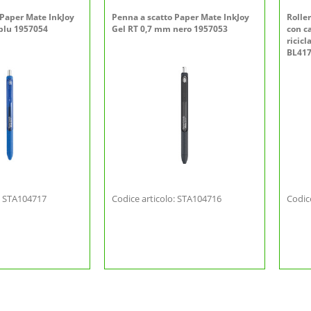
 Paper Mate InkJoy
Penna a scatto Paper Mate InkJoy
Roller
blu 1957054
Gel RT 0,7 mm nero 1957053
con c
ricicl
BL417
o: STA104717
Codice articolo: STA104716
Codic