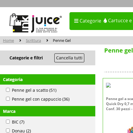
Cartucce e
Categorie
Home
Scrittura
Penne Gel
Penne gel
Categorie e filtri
Cancella tutti
Categoria
Penne gel a scatto
(51)
Penne gel con cappuccio
(36)
Penne gel a sca
Quick Dry 0,7 m
Conf. 30 pezzi 
Marca
BIC
(7)
Donau
(2)