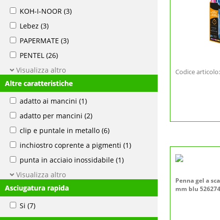
KOH-I-NOOR
(3)
Lebez
(3)
PAPERMATE
(3)
PENTEL
(26)
Visualizza altro
Codice articol
Altre caratteristiche
adatto ai mancini
(1)
adatto per mancini
(2)
clip e puntale in metallo
(6)
inchiostro coprente a pigmenti
(1)
punta in acciaio inossidabile
(1)
Visualizza altro
Penna gel a sca
Asciugatura rapida
mm blu 52627
Si
(7)