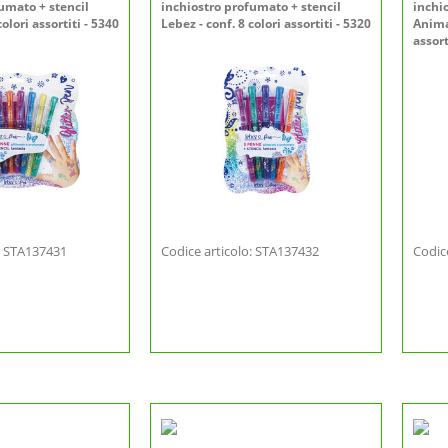
umato + stencil
inchiostro profumato + stencil
inchi
colori assortiti - 5340
Lebez - conf. 8 colori assortiti - 5320
Animal
assort
o: STA137431
Codice articolo: STA137432
Codic