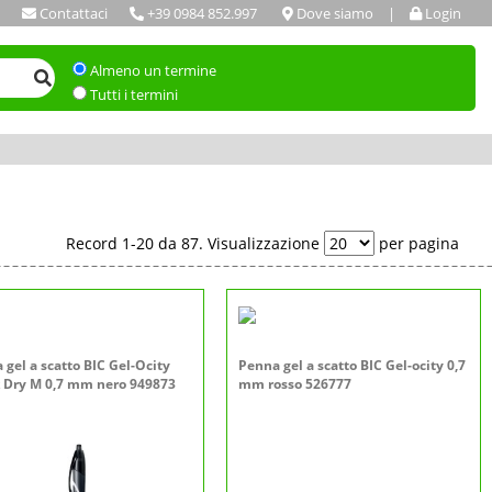
Contattaci
+39 0984 852.997
Dove siamo
|
Login
Almeno un termine
Tutti i termini
Record 1-20 da 87. Visualizzazione
per pagina
 gel a scatto BIC Gel-Ocity
Penna gel a scatto BIC Gel-ocity 0,7
 Dry M 0,7 mm nero 949873
mm rosso 526777