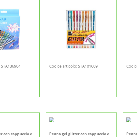
o: STA136904
Codice articolo: STA101609
Codic
er con cappuccio e
Penna gel glitter con cappuccio e
Penna