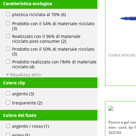
Caratteristica ecologica
plastica riciclata al 70%
(6)
Prodotto con il 54% di materiale riciclato
(3)
Realizzato con il 96% di materiale
riciclato post-consumer
(2)
Prodotto con il 50% di materiale riciclato
(3)
Codice articol
Prodotto realizzato con l'84% di materiale
riciclato
(4)
Visualizza altro
Colore clip
argento
(3)
trasparente
(2)
Colore del fusto
Penne a gel con
argento / rosso
(1)
mm - conf. da 12
322143
grigio
(5)