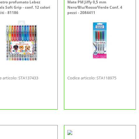
ostro profumato Lebez
Mate PM Jiffy 0,5 mm
s Soft Grip - conf. 12 colori
Nero/Blu/Rosso/Verde Conf. 4
iti - 81186
pezzi - 2084411
e articolo: STA137433
Codice articolo: STA118975