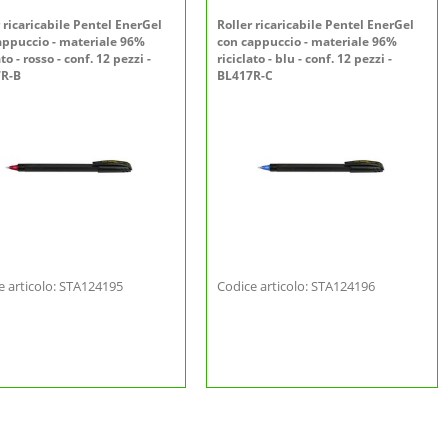
 ricaricabile Pentel EnerGel
Roller ricaricabile Pentel EnerGel
appuccio - materiale 96%
con cappuccio - materiale 96%
ato - rosso - conf. 12 pezzi -
riciclato - blu - conf. 12 pezzi -
R-B
BL417R-C
e articolo: STA124195
Codice articolo: STA124196