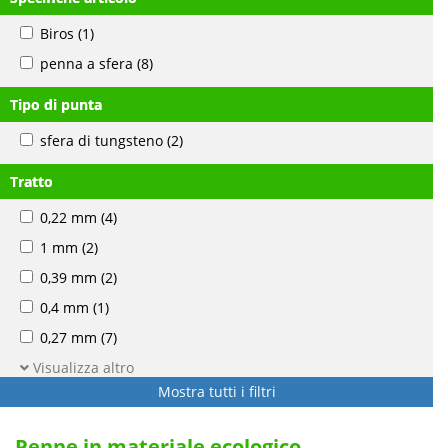
Biros
(1)
penna a sfera
(8)
Tipo di punta
sfera di tungsteno
(2)
Tratto
0,22 mm
(4)
1 mm
(2)
0,39 mm
(2)
0,4 mm
(1)
0,27 mm
(7)
Visualizza altro
Mostra tutti i filtri
Penne in materiale ecologico