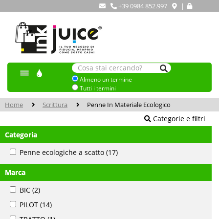
+39 0984 852.997
|
Almeno un termine
Tutti i termini
Home
Scrittura
Penne In Materiale Ecologico
Categorie e filtri
Categoria
Penne ecologiche a scatto
(17)
Marca
BIC
(2)
PILOT
(14)