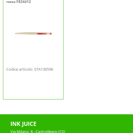
rosso F824412
Codice articolo: STA130596
INK JUICE
Via Milano, 8 - Castrolibero (CS)