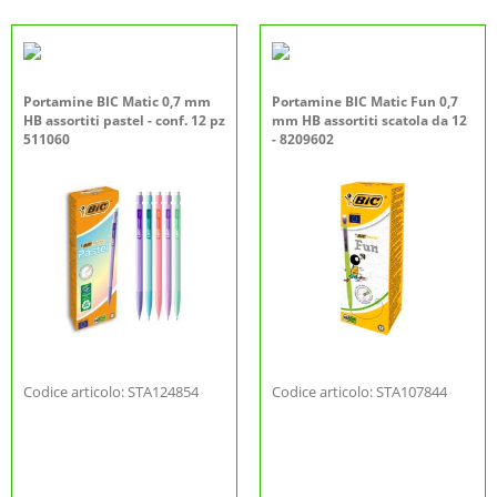
Portamine BIC Matic 0,7 mm
Portamine BIC Matic Fun 0,7
HB assortiti pastel - conf. 12 pz
mm HB assortiti scatola da 12
511060
- 8209602
Codice articolo: STA124854
Codice articolo: STA107844