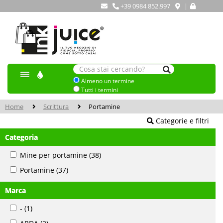
+39 0984 852.997
|
Almeno un termine
Tutti i termini
Home
Scrittura
Portamine
Categorie e filtri
Categoria
Mine per portamine
(38)
Portamine
(37)
Marca
-
(1)