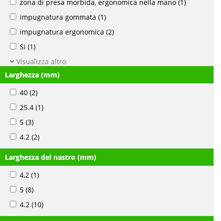
zona di presa morbida, ergonomica nella mano
(1)
impugnatura gommata
(1)
impugnatura ergonomica
(2)
Si
(1)
Visualizza altro
Larghezza (mm)
40
(2)
25.4
(1)
5
(3)
4.2
(2)
Larghezza del nastro (mm)
4,2
(1)
5
(8)
4.2
(10)