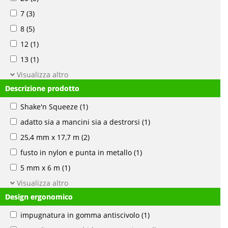
7
(3)
8
(5)
12
(1)
13
(1)
Visualizza altro
Descrizione prodotto
Shake'n Squeeze
(1)
adatto sia a mancini sia a destrorsi
(1)
25,4 mm x 17,7 m
(2)
fusto in nylon e punta in metallo
(1)
5 mm x 6 m
(1)
Visualizza altro
Design ergonomico
impugnatura in gomma antiscivolo
(1)