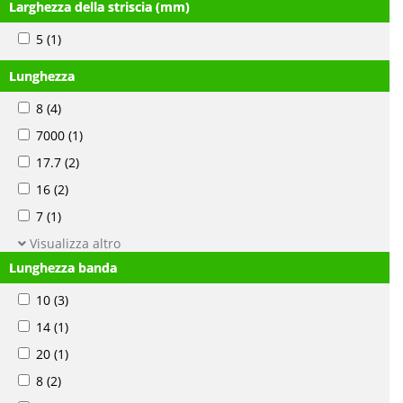
Larghezza della striscia (mm)
5
(1)
Lunghezza
8
(4)
7000
(1)
17.7
(2)
16
(2)
7
(1)
Visualizza altro
Lunghezza banda
10
(3)
14
(1)
20
(1)
8
(2)