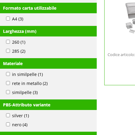
Formato carta utilizzabile
A4
(3)
Larghezza (mm)
260
(1)
285
(2)
Codice articol
Materiale
in similpelle
(1)
rete in metallo
(2)
similpelle
(3)
PBS-Attributo variante
silver
(1)
nero
(4)