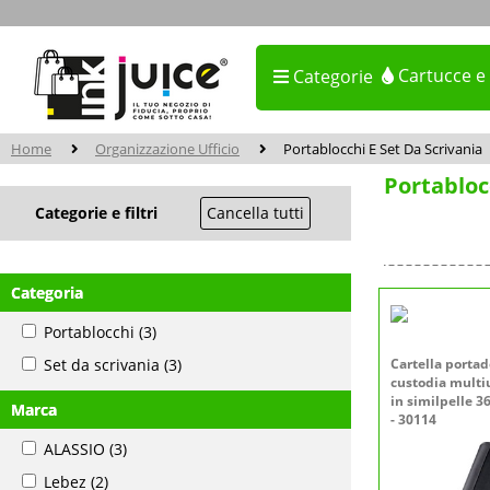
Cartucce e
Categorie
Home
Organizzazione Ufficio
Portablocchi E Set Da Scrivania
Portabloc
Categorie e filtri
Cancella tutti
Categoria
Portablocchi
(3)
Set da scrivania
(3)
Cartella porta
custodia multi
in similpelle 3
Marca
- 30114
ALASSIO
(3)
Lebez
(2)