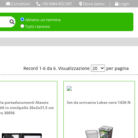
Contattaci
+39 0984 852.997
Dove siamo
|
Login
Almeno un termine
Tutti i termini
Record 1-6 da 6. Visualizzazione
per pagina
lla portadocumenti Alassio
Set da scrivania Lebez nero 1426-N
A in similpelle 26x2x31,5 cm
ro 30056