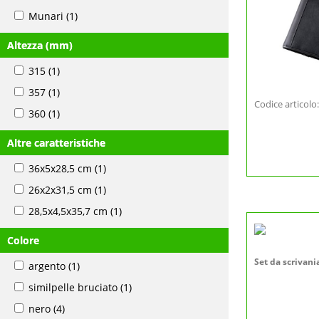
Munari
(1)
Altezza (mm)
315
(1)
357
(1)
Codice articol
360
(1)
Altre caratteristiche
36x5x28,5 cm
(1)
26x2x31,5 cm
(1)
28,5x4,5x35,7 cm
(1)
Colore
Set da scrivani
argento
(1)
similpelle bruciato
(1)
nero
(4)