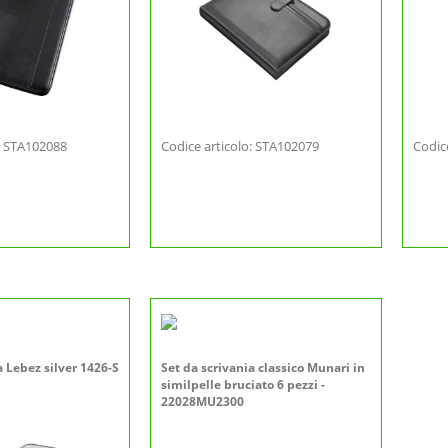
o: STA102088
Codice articolo: STA102079
Codic
a Lebez silver 1426-S
Set da scrivania classico Munari in
similpelle bruciato 6 pezzi -
22028MU2300