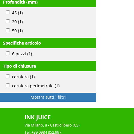
Profondità (mm)
45
(1)
20
(1)
50
(1)
Specifiche articolo
6 pezzi
(1)
Tipo di chiusura
cerniera
(1)
cerniera perimetrale
(1)
Mostra tutti i filtri
INK JUICE
Via Milano, 8 - Castrolibero (CS)
Tel: +39 0984 852.997