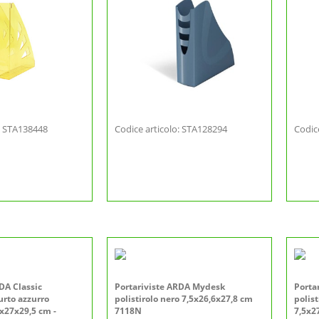
o: STA138448
Codice articolo: STA128294
Codic
DA Classic
Portariviste ARDA Mydesk
Porta
iurto azzurro
polistirolo nero 7,5x26,6x27,8 cm
polis
5x27x29,5 cm -
7118N
7,5x2