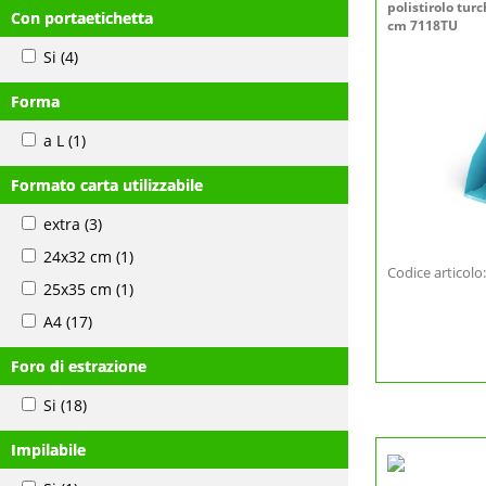
polistirolo tur
Con portaetichetta
cm 7118TU
Si
(4)
Forma
a L
(1)
Formato carta utilizzabile
extra
(3)
24x32 cm
(1)
Codice articol
25x35 cm
(1)
A4
(17)
Foro di estrazione
Si
(18)
Impilabile