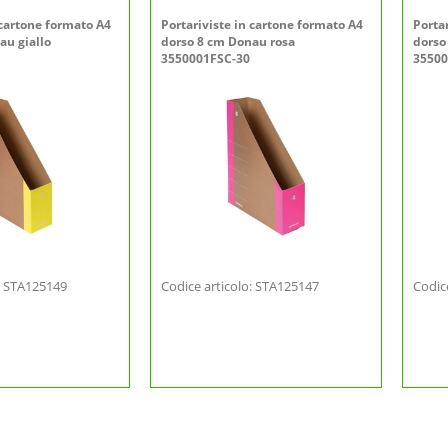
 cartone formato A4
Portariviste in cartone formato A4
Porta
au giallo
dorso 8 cm Donau rosa
dorso
3550001FSC-30
35500
o: STA125149
Codice articolo: STA125147
Codic