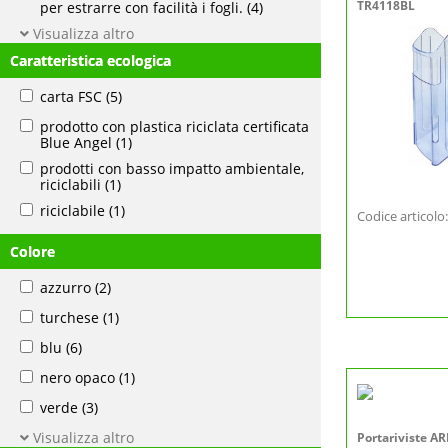
TR4118BL
per estrarre con facilità i fogli.
(4)
Visualizza altro
Caratteristica ecologica
carta FSC
(5)
prodotto con plastica riciclata certificata
Blue Angel
(1)
prodotti con basso impatto ambientale,
riciclabili
(1)
riciclabile
(1)
Codice articol
Colore
azzurro
(2)
turchese
(1)
blu
(6)
nero opaco
(1)
verde
(3)
Visualizza altro
Portariviste A