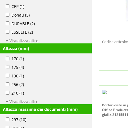
CEP
(1)
Donau
(5)
DURABLE
(2)
ESSELTE
(2)
Visualizza altro
Codice articol
Altezza (mm)
170
(1)
175
(4)
190
(1)
256
(2)
210
(1)
Visualizza altro
Portariviste in 
Altezza massima dei documenti (mm)
Office Products
giallo 2121551
297
(10)