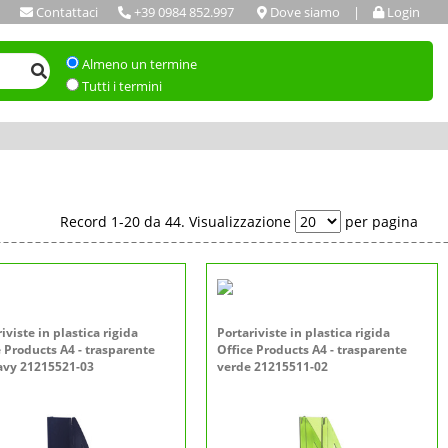
Contattaci
+39 0984 852.997
Dove siamo
|
Login
Almeno un termine
Tutti i termini
Record 1-20 da 44. Visualizzazione
per pagina
iviste in plastica rigida
Portariviste in plastica rigida
e Products A4 - trasparente
Office Products A4 - trasparente
avy 21215521-03
verde 21215511-02