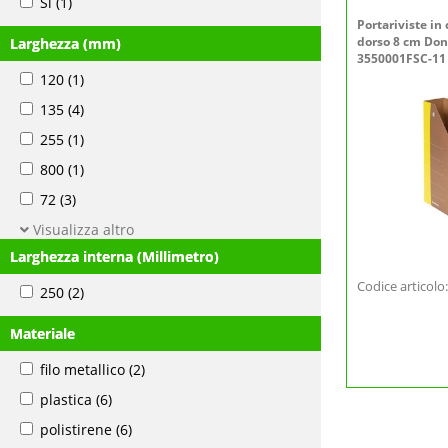
Si
(1)
Portariviste in
dorso 8 cm Don
Larghezza (mm)
3550001FSC-11
120
(1)
135
(4)
255
(1)
800
(1)
72
(3)
Visualizza altro
Larghezza interna (Millimetro)
Codice articol
250
(2)
Materiale
filo metallico
(2)
plastica
(6)
polistirene
(6)