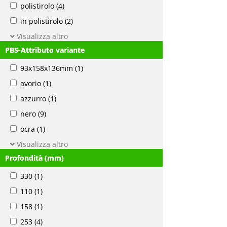
polistirolo
(4)
in polistirolo
(2)
Visualizza altro
PBS-Attributo variante
93x158x136mm
(1)
avorio
(1)
azzurro
(1)
nero
(9)
ocra
(1)
Visualizza altro
Profondità (mm)
330
(1)
110
(1)
158
(1)
253
(4)