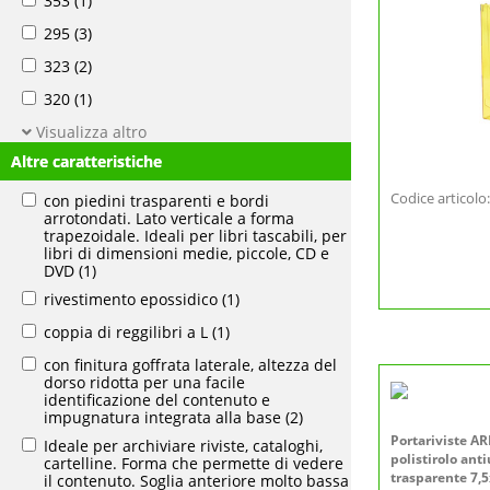
353
(1)
295
(3)
323
(2)
320
(1)
Visualizza altro
Altre caratteristiche
Codice articol
con piedini trasparenti e bordi
arrotondati. Lato verticale a forma
trapezoidale. Ideali per libri tascabili, per
libri di dimensioni medie, piccole, CD e
DVD
(1)
rivestimento epossidico
(1)
coppia di reggilibri a L
(1)
con finitura goffrata laterale, altezza del
dorso ridotta per una facile
identificazione del contenuto e
impugnatura integrata alla base
(2)
Portariviste AR
Ideale per archiviare riviste, cataloghi,
polistirolo ant
cartelline. Forma che permette di vedere
trasparente 7,
il contenuto. Soglia anteriore molto bassa