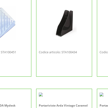
o: STA100451
Codice articolo: STA100434
Codic
RDA Mydesk
Portariviste Arda Vintage Caramel
Porta