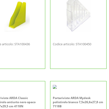
e articolo: STA100436
Codice articolo: STA100450
riviste ARDA Classic
Portariviste ARDA Mydesk
tirolo antiurto nero opaco
polistirolo bianco 7,5x26,6x27,8 cm
7x29,5 cm 4118N
7118B