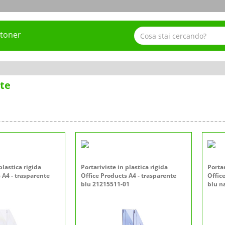
 toner
ste
plastica rigida
Portariviste in plastica rigida
Portar
 A4 - trasparente
Office Products A4 - trasparente
Offic
blu 21215511-01
blu n