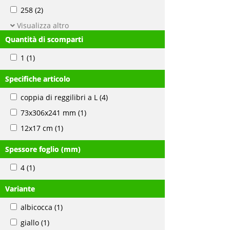
258
(2)
Visualizza altro
Quantità di scomparti
1
(1)
Specifiche articolo
coppia di reggilibri a L
(4)
73x306x241 mm
(1)
12x17 cm
(1)
Spessore foglio (mm)
4
(1)
Variante
albicocca
(1)
giallo
(1)