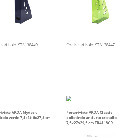
e articolo: STA138449
Codice articolo: STA138447
riviste ARDA Mydesk
Portariviste ARDA Classic
tirolo verde 7,5x26,6x27,8 cm
polistirolo antiurto cristallo
V
7,5x27x29,5 cm TR4118CR