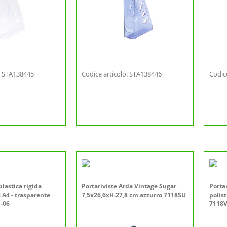
o: STA138445
Codice articolo: STA138446
Codic
plastica rigida
Portariviste Arda Vintage Sugar
Porta
 A4 - trasparente
7,5x26,6xH.27,8 cm azzurro 7118SU
polis
1-06
7118