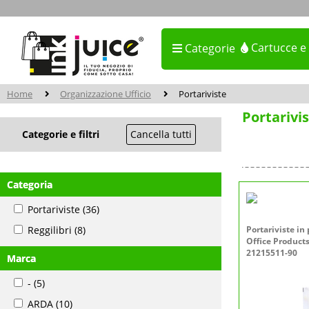
Cartucce e
Categorie
Home
Organizzazione Ufficio
Portariviste
Portarivi
Categorie e filtri
Cancella tutti
Categoria
Portariviste
(36)
Reggilibri
(8)
Portariviste in 
Office Products
21215511-90
Marca
-
(5)
ARDA
(10)