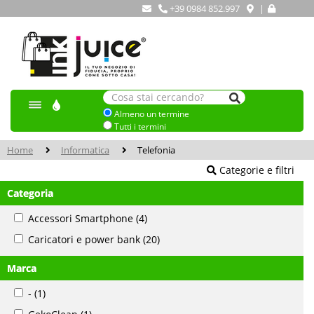
+39 0984 852.997
|
Almeno un termine
Tutti i termini
Home
Informatica
Telefonia
Categorie e filtri
Categoria
Accessori Smartphone
(4)
Caricatori e power bank
(20)
Marca
-
(1)