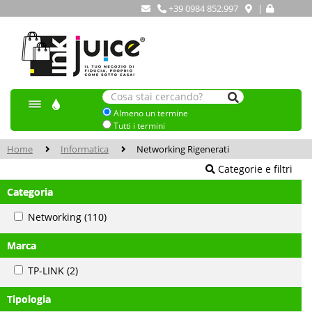
+39 0984 852.997
|
Almeno un termine
Tutti i termini
Home
Informatica
Networking Rigenerati
Categorie e filtri
Categoria
Networking
(110)
Marca
TP-LINK
(2)
Tipologia