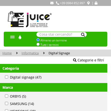
+39 0984 852.997
|
Almeno un termine
Tutti i termini
Home
Informatica
Digital Signage
Categorie e filtri
Categoria
Digital signage
(47)
Marca
ORBYS
(5)
SAMSUNG
(14)