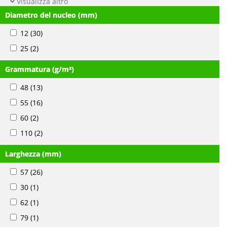
Visualizza altro
Diametro del nucleo (mm)
12
(30)
25
(2)
Grammatura (g/m²)
48
(13)
55
(16)
60
(2)
110
(2)
Larghezza (mm)
57
(26)
30
(1)
62
(1)
79
(1)