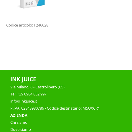
Codice articolo: F246628
INK JUICE
Via Milano, 8 - Castrolibero (CS)
Tel: +39 0984 852.997
info@inkjuice.it
P.IVA: 02843980786 - Codice destinatario: M5UXCR1
AZIENDA
Chi siamo
Dove siamo