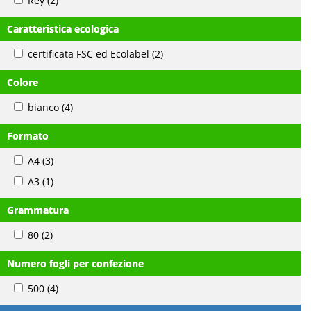
Rey
(2)
Caratteristica ecologica
certificata FSC ed Ecolabel
(2)
Colore
bianco
(4)
Formato
A4
(3)
A3
(1)
Grammatura
80
(2)
Numero fogli per confezione
500
(4)