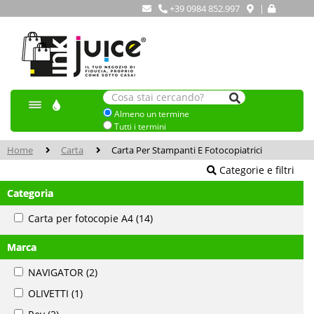
+39 0984 852.997
|
Almeno un termine
Tutti i termini
Home
Carta
Carta Per Stampanti E Fotocopiatrici
Categorie e filtri
Categoria
Carta per fotocopie A4
(14)
Marca
NAVIGATOR
(2)
OLIVETTI
(1)