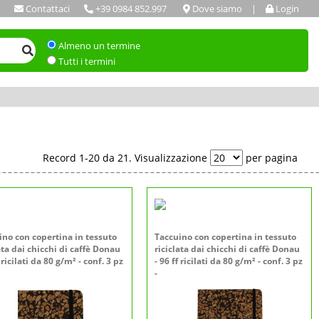
Contattaci
+39 0984 852.997
Dove siamo
|
Login
Almeno un termine
Tutti i termini
Record 1-20 da 21. Visualizzazione
per pagina
ino con copertina in tessuto
Taccuino con copertina in tessuto
ata dai chicchi di caffè Donau
riciclata dai chicchi di caffè Donau
f ricilati da 80 g/m² - conf. 3 pz
- 96 ff ricilati da 80 g/m² - conf. 3 pz
-