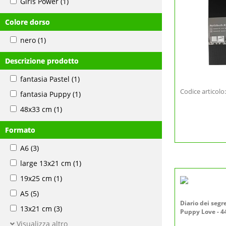
Girls Power
(1)
Colore dorso
nero
(1)
Descrizione prodotto
fantasia Pastel
(1)
Codice articol
fantasia Puppy
(1)
48x33 cm
(1)
Formato
A6
(3)
large 13x21 cm
(1)
19x25 cm
(1)
A5
(5)
Diario dei segr
13x21 cm
(3)
Puppy Love - 4
Visualizza altro