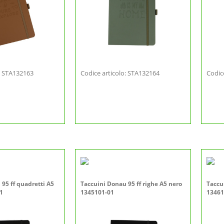
o: STA132163
Codice articolo: STA132164
Codic
95 ff quadretti A5
Taccuini Donau 95 ff righe A5 nero
Taccu
1
1345101-01
13461