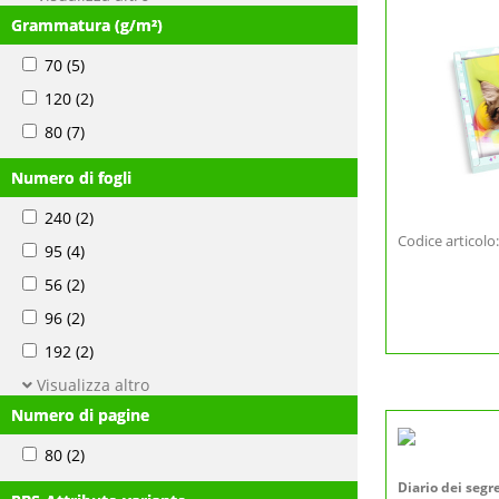
Grammatura (g/m²)
70
(5)
120
(2)
80
(7)
Numero di fogli
240
(2)
Codice articol
95
(4)
56
(2)
96
(2)
192
(2)
Visualizza altro
Numero di pagine
80
(2)
Diario dei segr