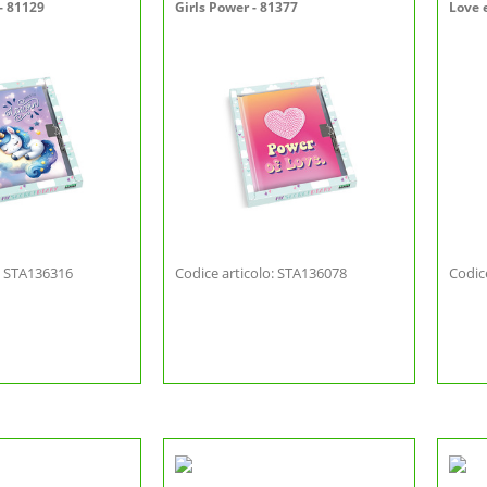
- 81129
Girls Power - 81377
Love 
o: STA136316
Codice articolo: STA136078
Codic