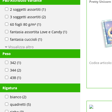
PBS-Attributo variante
Pretty Unicorn 
2 soggetti assortiti
(1)
3 soggetti assortiti
(2)
60 fogli 80 g/m²
(1)
fantasia assortita Love e Candy
(1)
fantasia cuccioli
(1)
Visualizza altro
Peso
342
(1)
Codice articol
344
(2)
438
(1)
Rigatura
bianco
(2)
quadretti
(5)
righe
(3)