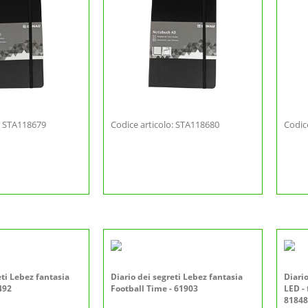
o: STA118679
Codice articolo: STA118680
Codic
eti Lebez fantasia
Diario dei segreti Lebez fantasia
Diario
492
Football Time - 61903
LED - 
81848