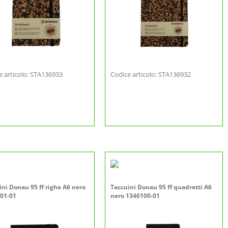
e articolo: STA136933
Codice articolo: STA136932
ini Donau 95 ff righe A6 nero
Taccuini Donau 95 ff quadretti A6
01-01
nero 1346100-01