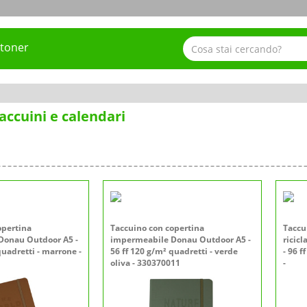
 toner
accuini e calendari
opertina
Taccuino con copertina
Taccu
Donau Outdoor A5 -
impermeabile Donau Outdoor A5 -
ricicl
quadretti - marrone -
56 ff 120 g/m² quadretti - verde
- 96 f
oliva - 330370011
-