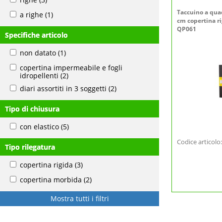
Taccuino a quad
a righe
(1)
cm copertina r
QP061
Specifiche articolo
non datato
(1)
copertina impermeabile e fogli
idropellenti
(2)
diari assortiti in 3 soggetti
(2)
Tipo di chiusura
con elastico
(5)
Codice articol
Tipo rilegatura
copertina rigida
(3)
copertina morbida
(2)
Mostra tutti i filtri