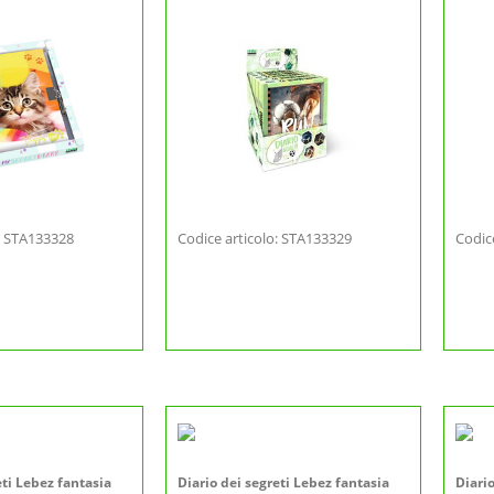
o: STA133328
Codice articolo: STA133329
Codic
eti Lebez fantasia
Diario dei segreti Lebez fantasia
Diario