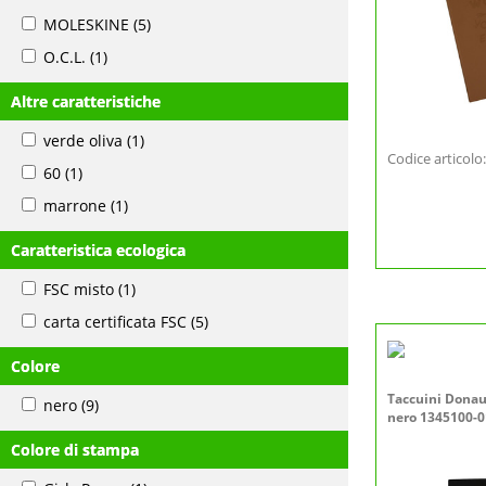
MOLESKINE
(5)
O.C.L.
(1)
Altre caratteristiche
verde oliva
(1)
Codice articol
60
(1)
marrone
(1)
Caratteristica ecologica
FSC misto
(1)
carta certificata FSC
(5)
Colore
Taccuini Donau 
nero
(9)
nero 1345100-0
Colore di stampa