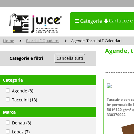
Cartucce e
Categorie
Home
Blocchi E Quaderni
Agende, Taccuini E Calendari
Agende, t
Categorie e filtri
Cancella tutti
Categoria
Agende
(8)
Taccuini
(13)
Taccuino con c
impermeabile 
56 ff 120 g/m² 
Marca
330370022
Donau
(8)
Lebez
(7)