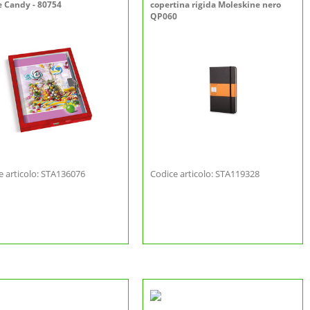
e Candy - 80754
copertina rigida Moleskine nero
QP060
e articolo: STA136076
Codice articolo: STA119328