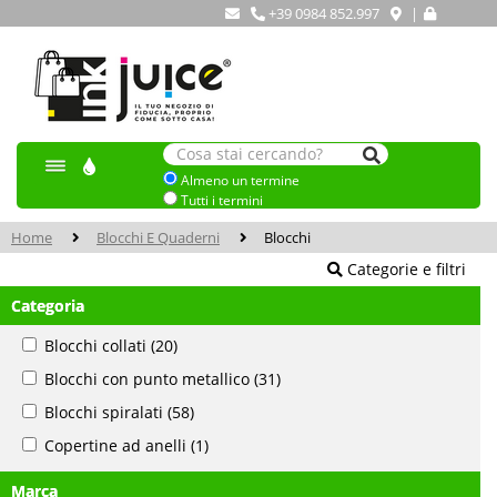
+39 0984 852.997
|
Almeno un termine
Tutti i termini
Home
Blocchi E Quaderni
Blocchi
Categorie e filtri
Categoria
Blocchi collati
(20)
Blocchi con punto metallico
(31)
Blocchi spiralati
(58)
Copertine ad anelli
(1)
Marca