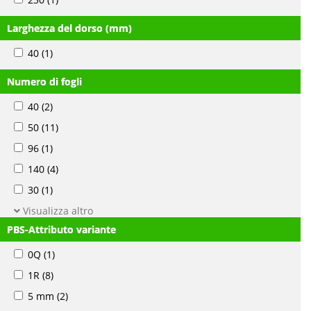
Larghezza del dorso (mm)
40
(1)
Numero di fogli
40
(2)
50
(11)
96
(1)
140
(4)
30
(1)
Visualizza altro
PBS-Attributo variante
0Q
(1)
1R
(8)
5 mm
(2)