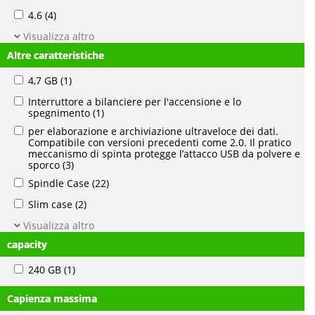
4.6
(4)
Visualizza altro
Altre caratteristiche
4,7 GB
(1)
Interruttore a bilanciere per l'accensione e lo
spegnimento
(1)
per elaborazione e archiviazione ultraveloce dei dati.
Compatibile con versioni precedenti come 2.0. Il pratico
meccanismo di spinta protegge l’attacco USB da polvere e
sporco
(3)
Spindle Case
(22)
Slim case
(2)
Visualizza altro
capacity
240 GB
(1)
Capienza massima