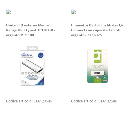
Unità SSD esterna Media
Chiavetta USB 3.0 in blister Q-
Range USB Type-C® 120 GB -
Connect con capacità 128 GB
argento MR1100
argento - KF16375
Codice articolo: STA120545
Codice articolo: STA132586