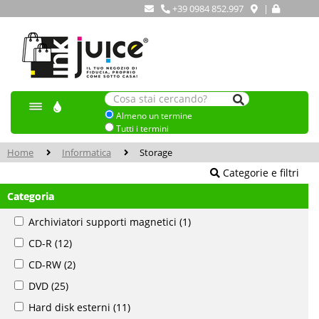
+39 0984 852.997
|
Almeno un termine
Tutti i termini
Home
Informatica
Storage
Categorie e filtri
Categoria
Archiviatori supporti magnetici
(1)
CD-R
(12)
CD-RW
(2)
DVD
(25)
Hard disk esterni
(11)