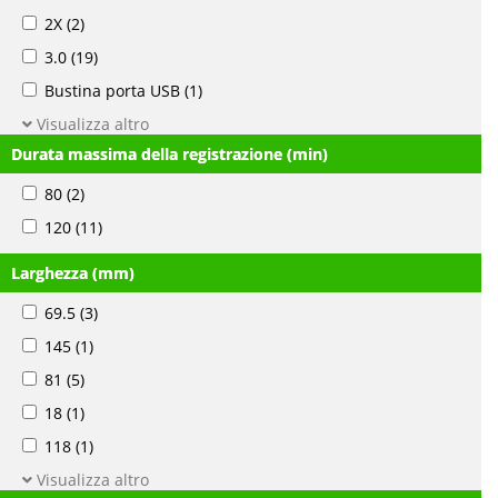
2X
(2)
3.0
(19)
Bustina porta USB
(1)
Visualizza altro
Durata massima della registrazione (min)
80
(2)
120
(11)
Larghezza (mm)
69.5
(3)
145
(1)
81
(5)
18
(1)
118
(1)
Visualizza altro