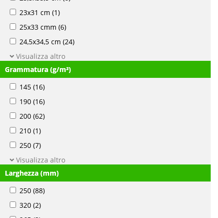
23x31 cm
(1)
25x33 cmm
(6)
24,5x34,5 cm
(24)
Visualizza altro
Grammatura (g/m²)
145
(16)
190
(16)
200
(62)
210
(1)
250
(7)
Visualizza altro
Larghezza (mm)
250
(88)
320
(2)