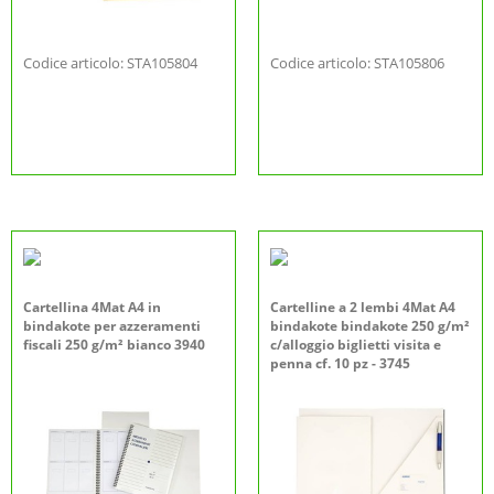
Codice articolo: STA105804
Codice articolo: STA105806
Cartellina 4Mat A4 in
Cartelline a 2 lembi 4Mat A4
bindakote per azzeramenti
bindakote bindakote 250 g/m²
fiscali 250 g/m² bianco 3940
c/alloggio biglietti visita e
penna cf. 10 pz - 3745