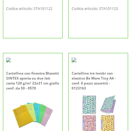
Codice articolo: STA101122
Codice articolo: STA101123
Cartellina con finestra Blasetti
Cartelline tre lembi con
SINTEX aperta su due lati
elastico Be More Tiny A4 -
carta 120 g/m² 22x31 cm giallo
conf. 6 pezzi assortiti -
conf. da 50 - 0570
0123163