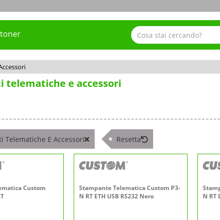
 toner
Accessori
 telematiche e accessori
i Telematiche E Accessori
Resetta
ematica Custom
Stampante Telematica Custom P3-
Stamp
RT
N RT ETH USB RS232 Nero
N RT 