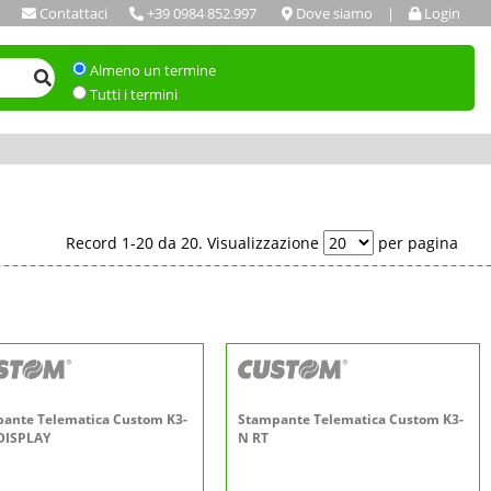
Contattaci
+39 0984 852.997
Dove siamo
|
Login
Almeno un termine
Tutti i termini
Record 1-20 da 20. Visualizzazione
per pagina
ante Telematica Custom K3-
Stampante Telematica Custom K3-
DISPLAY
N RT