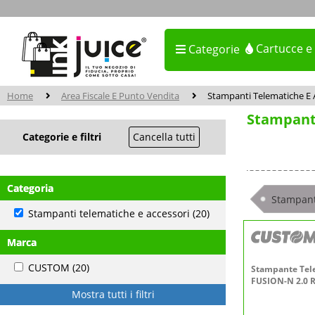
Cartucce e
Categorie
Home
Area Fiscale E Punto Vendita
Stampanti Telematiche E 
Stampanti
Categorie e filtri
Cancella tutti
Categoria
Stampant
Stampanti telematiche e accessori
(20)
Marca
CUSTOM
(20)
Stampante Tel
FUSION-N 2.0 
Mostra tutti i filtri