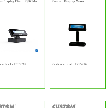
m Display Clienti QD2 Mono
Custom Display Mono
e articolo: F255718
Codice articolo: F255716