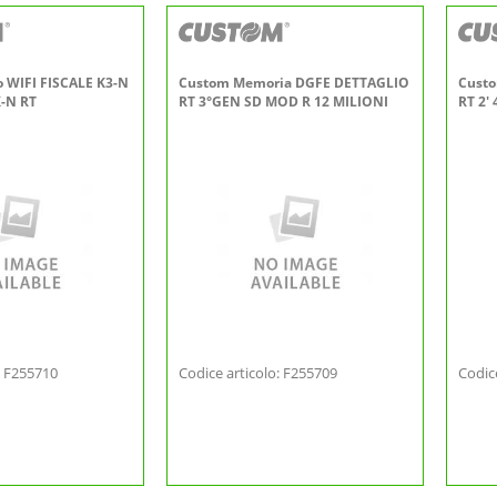
 WIFI FISCALE K3-N
Custom Memoria DGFE DETTAGLIO
Cust
-N RT
RT 3°GEN SD MOD R 12 MILIONI
RT 2'
: F255710
Codice articolo: F255709
Codic