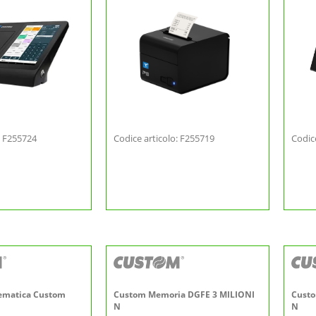
: F255724
Codice articolo: F255719
Codic
ematica Custom
Custom Memoria DGFE 3 MILIONI
Custo
N
N