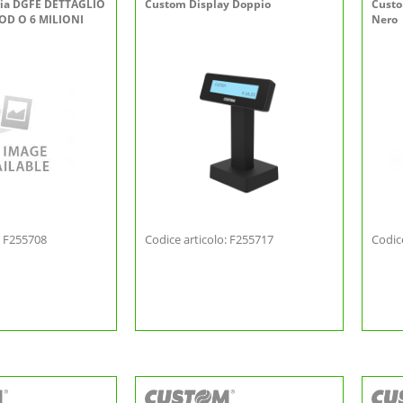
ia DGFE DETTAGLIO
Custom Display Doppio
Custo
OD O 6 MILIONI
Nero
: F255708
Codice articolo: F255717
Codic