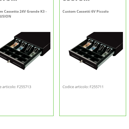
m Cassetto 24V Grande K3 -
Custom Cassetti 6V Piccolo
FUSION
e articolo: F255713
Codice articolo: F255711