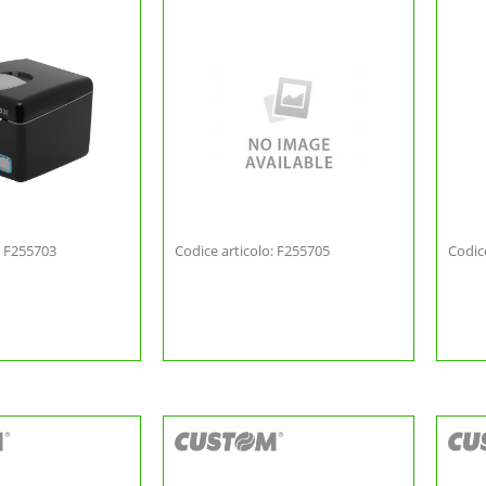
: F255703
Codice articolo: F255705
Codic