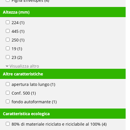
Pigna Envelopes
(4)
Altezza (mm)
224
(1)
445
(1)
250
(1)
19
(1)
23
(2)
Visualizza altro
Altre caratteristiche
apertura lato lungo
(1)
Conf. 500
(1)
fondo autoformante
(1)
Caratteristica ecologica
80% di materiale riciclato e riciclabile al 100%
(4)