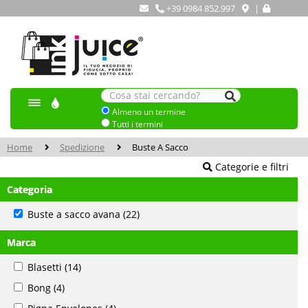
+39 0984 852.997
|
Almeno un termine
Tutti i termini
Home
Spedizione
Buste A Sacco
Categorie e filtri
Categoria
Buste a sacco avana
(22)
Marca
Blasetti
(14)
Bong
(4)