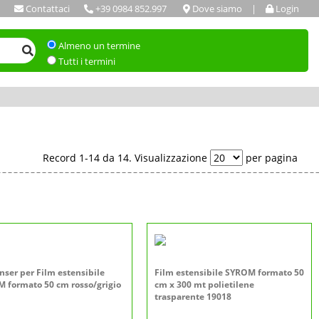
Contattaci
+39 0984 852.997
Dove siamo
|
Login
Almeno un termine
Tutti i termini
Record 1-14 da 14. Visualizzazione
per pagina
nser per Film estensibile
Film estensibile SYROM formato 50
 formato 50 cm rosso/grigio
cm x 300 mt polietilene
trasparente 19018