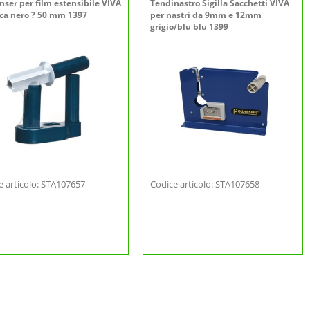
nser per film estensibile VIVA
Tendinastro Sigilla Sacchetti VIVA
ica nero ? 50 mm 1397
per nastri da 9mm e 12mm
grigio/blu blu 1399
e articolo: STA107657
Codice articolo: STA107658