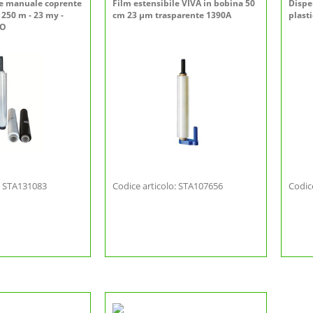
le manuale coprente
Film estensibile VIVA in bobina 50
Dispe
250 m - 23 my -
cm 23 µm trasparente 1390A
plast
RO
o: STA131083
Codice articolo: STA107656
Codic