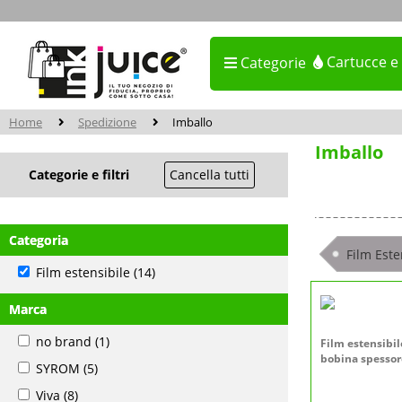
Cartucce e
Categorie
Home
Spedizione
Imballo
Imballo
Categorie e filtri
Cancella tutti
Categoria
Film Este
Film estensibile
(14)
Marca
no brand
(1)
Film estensibil
bobina spesso
SYROM
(5)
Viva
(8)