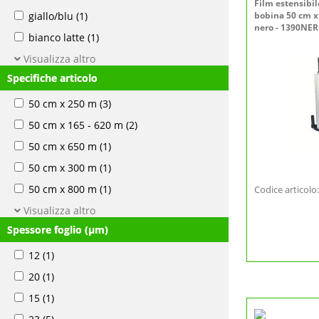
Film estensibi
giallo/blu
(1)
bobina 50 cm x 
nero - 1390NE
bianco latte
(1)
Visualizza altro
Specifiche articolo
50 cm x 250 m
(3)
50 cm x 165 - 620 m
(2)
50 cm x 650 m
(1)
50 cm x 300 m
(1)
50 cm x 800 m
(1)
Codice articol
Visualizza altro
Spessore foglio (µm)
12
(1)
20
(1)
15
(1)