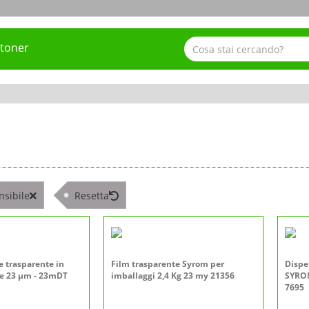
 toner
nsibile
Resetta
e trasparente in
Film trasparente Syrom per
Dispe
re 23 µm - 23mDT
imballaggi 2,4 Kg 23 my 21356
SYROM
7695