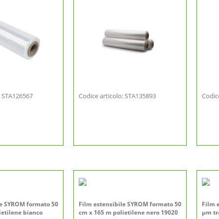
o: STA126567
Codice articolo: STA135893
Codic
le SYROM formato 50
Film estensibile SYROM formato 50
Film 
ietilene bianco
cm x 165 m polietilene nero 19020
µm tr