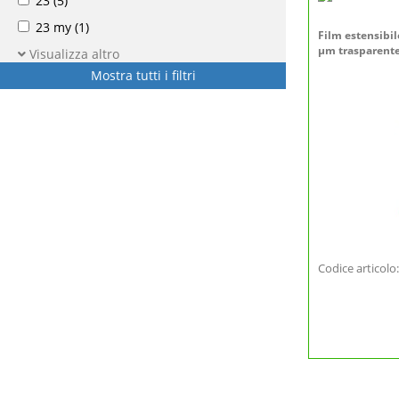
23
(5)
23 my
(1)
Film estensibil
µm trasparent
Visualizza altro
Mostra tutti i filtri
Codice articol