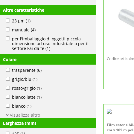
Altre caratteristiche
23 µm
(1)
manuale
(4)
per l'imballaggio di oggetti piccola
dimensione ad uso industriale o per il
settore Fai da te
(1)
Codice articol
Colore
trasparente
(6)
grigio/blu
(1)
rosso/grigio
(1)
bianco latte
(1)
bianco
(1)
Visualizza altro
Larghezza (mm)
Film estensibi
cm x 165 m pol
125
(1)