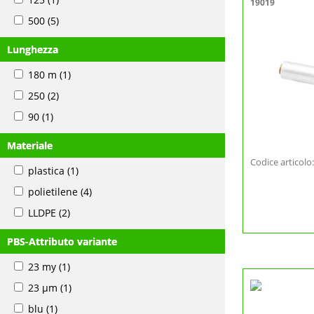
19019
500
(5)
Lunghezza
180 m
(1)
250
(2)
90
(1)
Materiale
Codice articol
plastica
(1)
polietilene
(4)
LLDPE
(2)
PBS-Attributo variante
23 my
(1)
23 µm
(1)
blu
(1)