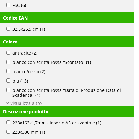
FSC
(6)
Codice EAN
32,5x25,5 cm
(1)
Colore
antracite
(2)
bianco con scritta rossa ''Scontato''
(1)
bianco/rosso
(2)
blu
(13)
bianco con scritta rossa ''Data di Produzione-Data di
Scadenza''
(1)
Visualizza altro
Descrizione prodotto
223x163x1,7mm - inserto A5 orizzontale
(1)
223x380 mm
(1)