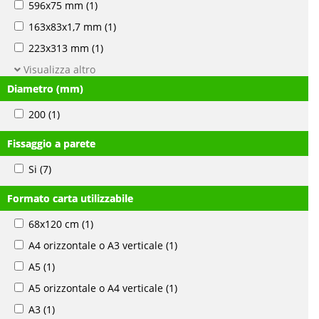
596x75 mm
(1)
163x83x1,7 mm
(1)
223x313 mm
(1)
Visualizza altro
Diametro (mm)
200
(1)
Fissaggio a parete
Si
(7)
Formato carta utilizzabile
68x120 cm
(1)
A4 orizzontale o A3 verticale
(1)
A5
(1)
A5 orizzontale o A4 verticale
(1)
A3
(1)