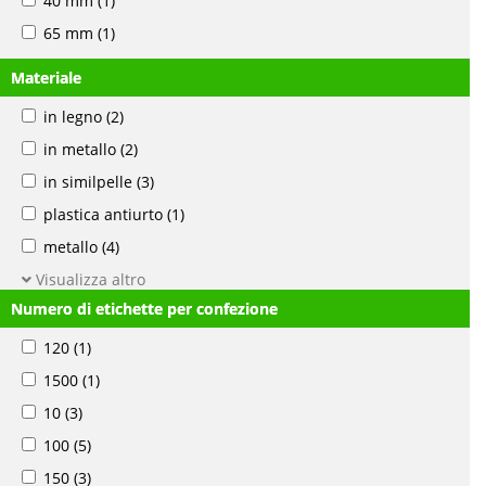
40 mm
(1)
65 mm
(1)
Materiale
in legno
(2)
in metallo
(2)
in similpelle
(3)
plastica antiurto
(1)
metallo
(4)
Visualizza altro
Numero di etichette per confezione
120
(1)
1500
(1)
10
(3)
100
(5)
150
(3)