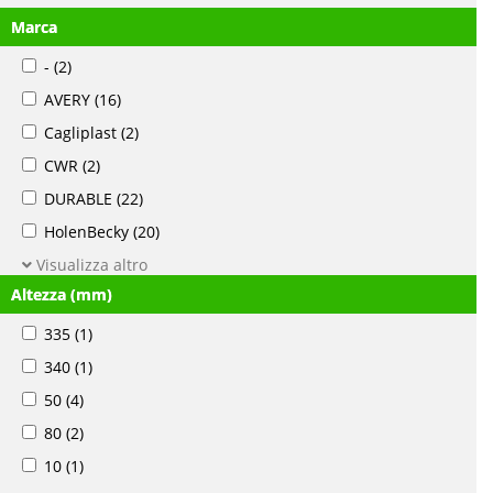
Marca
-
(2)
AVERY
(16)
Cagliplast
(2)
CWR
(2)
DURABLE
(22)
HolenBecky
(20)
Visualizza altro
Altezza (mm)
335
(1)
340
(1)
50
(4)
80
(2)
10
(1)