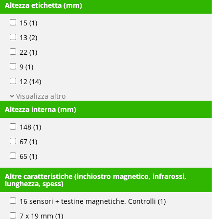
Altezza etichetta (mm)
15
(1)
13
(2)
22
(1)
9
(1)
12
(14)
Visualizza altro
Altezza interna (mm)
148
(1)
67
(1)
65
(1)
Altre caratteristiche (inchiostro magnetico, infrarossi,
lunghezza, spess)
16 sensori + testine magnetiche. Controlli
(1)
7 x 19 mm
(1)