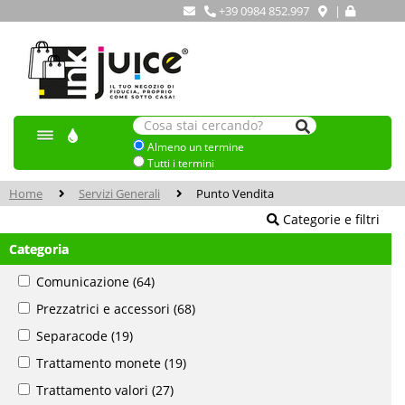
+39 0984 852.997
|
Almeno un termine
Tutti i termini
Home
Servizi Generali
Punto Vendita
Categorie e filtri
Categoria
Comunicazione
(64)
Prezzatrici e accessori
(68)
Separacode
(19)
Trattamento monete
(19)
Trattamento valori
(27)