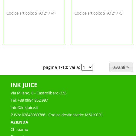
Codice articolo: STA121774
Codice articolo: STA121775
pagina 1/10; vai a:
INK JUICE
Via Milano, 8 - Castrolibero (CS)
Tel: +39 0984 852.997
info@inkjuice.it
P.IVA: 02843980786 - Codice destinatario: M5UXCR1
AZIENDA
Chi siamo