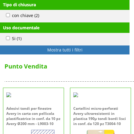
Tipo di chiusura
con chiave
(2)
Uso documentale
Si
(1)
Mostra tutti i filtri
Punto Vendita
Adesivi tondi per finestre
Cartellini micro-perforati
Avery in carta con pellicola
Avery ultraresistenti in
plastificatrice in conf. da 10 pz
plastica 190µ tondi bordi lisci
Avery Ø200 mm - L9003-10
in conf. da 120 pz T3004-10