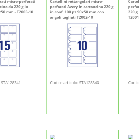
rati micro-perforati
Cartellini rettangolari micro-
Cartel
cino da 220 g in
perforati Avery in cartoncino 220 g
perfo
0x50 mm - T2003-10
in conf. 100 pz 90x50 mm con
220 g
angoli tagliati T2002-10
T2001
o: STA128341
Codice articolo: STA128340
Codic