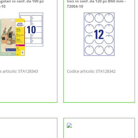
golari in conf. da 100 pz
lisci in conf. da 120 pz Ø60 mm -
-10
T2004-10
e articolo: STA128343
Codice articolo: STA128342