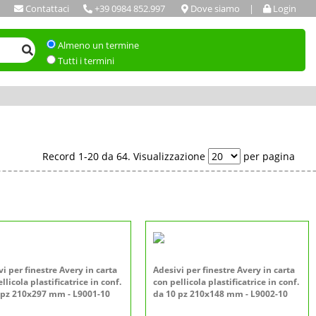
Contattaci
+39 0984 852.997
Dove siamo
|
Login
Almeno un termine
Tutti i termini
Record 1-20 da 64. Visualizzazione
per pagina
i per finestre Avery in carta
Adesivi per finestre Avery in carta
llicola plastificatrice in conf.
con pellicola plastificatrice in conf.
 pz 210x297 mm - L9001-10
da 10 pz 210x148 mm - L9002-10