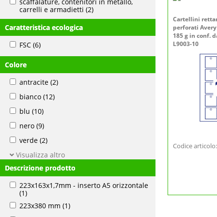
scaffalature, contenitori in metallo,
carrelli e armadietti
(2)
Cartellini rett
Caratteristica ecologica
perforati Avery
185 g in conf. 
L9003-10
FSC
(6)
Colore
antracite
(2)
bianco
(12)
blu
(10)
nero
(9)
verde
(2)
Codice articol
Visualizza altro
Descrizione prodotto
223x163x1,7mm - inserto A5 orizzontale
(1)
223x380 mm
(1)