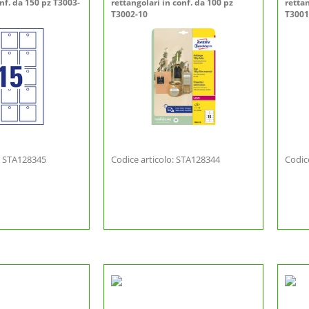
onf. da 150 pz T3003-
rettangolari in conf. da 100 pz
rettan
T3002-10
T3001
o: STA128345
Codice articolo: STA128344
Codic