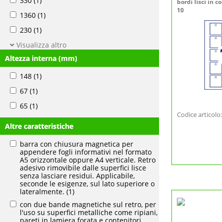
330
(1)
bordi lisci in c
10
1360
(1)
230
(1)
Visualizza altro
Altezza interna (mm)
148
(1)
67
(1)
65
(1)
Codice articol
Altre caratteristiche
barra con chiusura magnetica per
appendere fogli informativi nel formato
A5 orizzontale oppure A4 verticale. Retro
adesivo rimovibile dalle superfici lisce
senza lasciare residui. Applicabile,
seconde le esigenze, sul lato superiore o
lateralmente.
(1)
con due bande magnetiche sul retro, per
l'uso su superfici metalliche come ripiani,
pareti in lamiera forata e contenitori