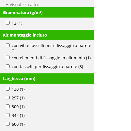
Visualizza altro
Grammatura (g/m²)
12
(1)
Kit montaggio incluso
con viti e tasselli per il fissaggio a parete
(1)
con elementi di fissaggio in alluminio
(1)
con tasselli per fissaggio a parete
(3)
Larghezza (mm)
130
(1)
297
(1)
300
(1)
342
(1)
600
(1)