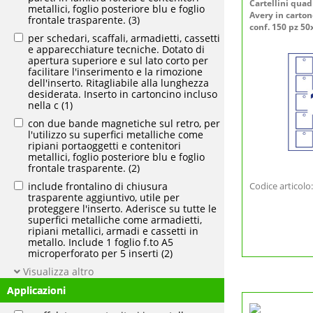
Cartellini quad
metallici, foglio posteriore blu e foglio
Avery in carton
frontale trasparente.
(3)
conf. 150 pz 5
per schedari, scaffali, armadietti, cassetti
e apparecchiature tecniche. Dotato di
apertura superiore e sul lato corto per
facilitare l'inserimento e la rimozione
dell'inserto. Ritagliabile alla lunghezza
desiderata. Inserto in cartoncino incluso
nella c
(1)
con due bande magnetiche sul retro, per
l'utilizzo su superfici metalliche come
ripiani portaoggetti e contenitori
metallici, foglio posteriore blu e foglio
frontale trasparente.
(2)
include frontalino di chiusura
Codice articol
trasparente aggiuntivo, utile per
proteggere l'inserto. Aderisce su tutte le
superfici metalliche come armadietti,
ripiani metallici, armadi e cassetti in
metallo. Include 1 foglio f.to A5
microperforato per 5 inserti
(2)
Visualizza altro
Applicazioni