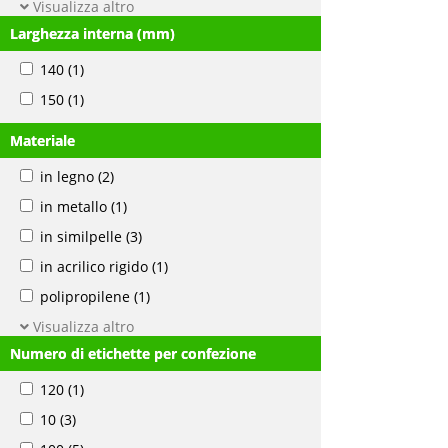
Visualizza altro
Larghezza interna (mm)
140
(1)
150
(1)
Materiale
in legno
(2)
in metallo
(1)
in similpelle
(3)
in acrilico rigido
(1)
polipropilene
(1)
Visualizza altro
Numero di etichette per confezione
120
(1)
10
(3)