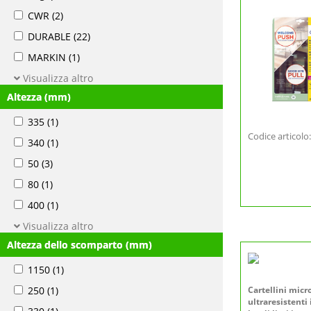
CWR
(2)
DURABLE
(22)
MARKIN
(1)
Visualizza altro
Altezza (mm)
335
(1)
Codice articol
340
(1)
50
(3)
80
(1)
400
(1)
Visualizza altro
Altezza dello scomparto (mm)
1150
(1)
250
(1)
Cartellini micr
ultraresistenti