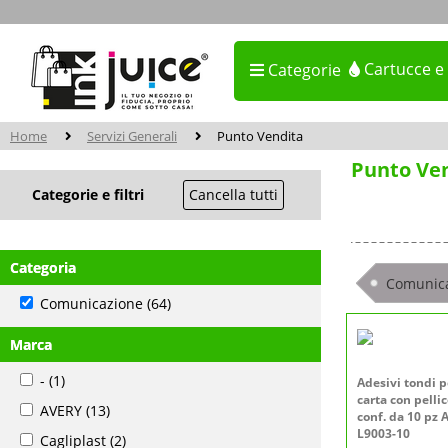
Cartucce e
Categorie
Home
Servizi Generali
Punto Vendita
Punto Ve
Categorie e filtri
Cancella tutti
Categoria
Comunic
Comunicazione
(64)
Marca
-
(1)
Adesivi tondi p
carta con pellic
AVERY
(13)
conf. da 10 pz
L9003-10
Cagliplast
(2)