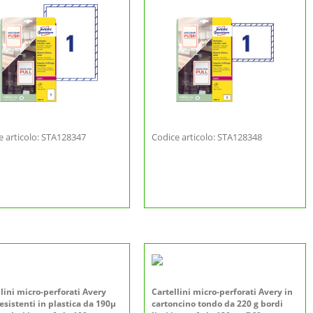
e articolo: STA128347
Codice articolo: STA128348
llini micro-perforati Avery
Cartellini micro-perforati Avery in
esistenti in plastica da 190µ
cartoncino tondo da 220 g bordi