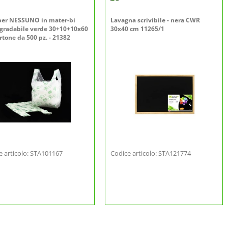
er NESSUNO in mater-bi
Lavagna scrivibile - nera CWR
gradabile verde 30+10+10x60
30x40 cm 11265/1
rtone da 500 pz. - 21382
e articolo: STA101167
Codice articolo: STA121774