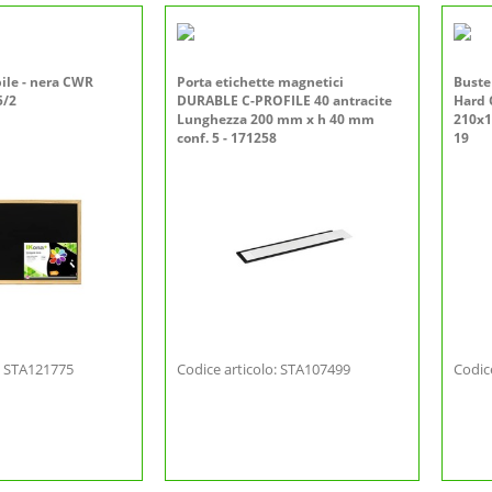
bile - nera CWR
Porta etichette magnetici
Buste
5/2
DURABLE C-PROFILE 40 antracite
Hard 
Lunghezza 200 mm x h 40 mm
210x1
conf. 5 - 171258
19
o: STA121775
Codice articolo: STA107499
Codic