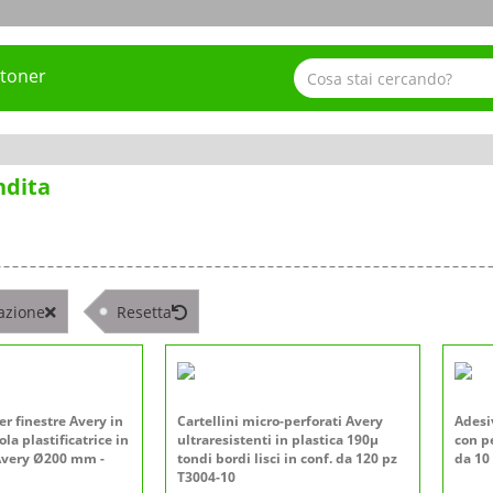
 toner
ndita
azione
Resetta
er finestre Avery in
Cartellini micro-perforati Avery
Adesiv
ola plastificatrice in
ultraresistenti in plastica 190µ
con pe
 Avery Ø200 mm -
tondi bordi lisci in conf. da 120 pz
da 10
T3004-10