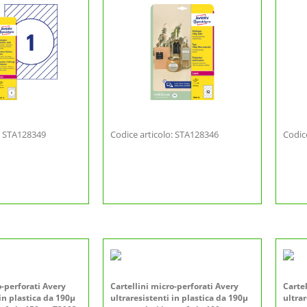
o: STA128349
Codice articolo: STA128346
Codic
o-perforati Avery
Cartellini micro-perforati Avery
Carte
 in plastica da 190µ
ultraresistenti in plastica da 190µ
ultrar