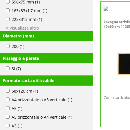
596x75 mm
(1)
163x83x1,7 mm
(1)
223x313 mm
(1)
Lavagna scrivi
40x60 cm 1126
Visualizza altro
Diametro (mm)
200
(1)
Fissaggio a parete
Si
(7)
Formato carta utilizzabile
68x120 cm
(1)
Codice articol
A4 orizzontale o A3 verticale
(1)
A5
(1)
A5 orizzontale o A4 verticale
(1)
A3
(1)