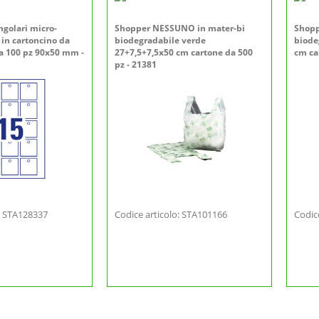
angolari micro-
Shopper NESSUNO in mater-bi
Shopp
 in cartoncino da
biodegradabile verde
biode
da 100 pz 90x50 mm -
27+7,5+7,5x50 cm cartone da 500
cm ca
pz - 21381
o: STA128337
Codice articolo: STA101166
Codic