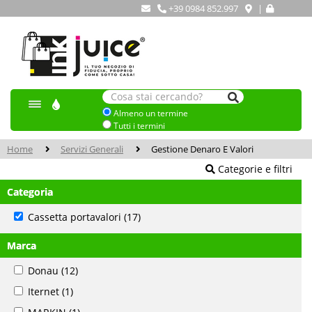
+39 0984 852.997
|
Almeno un termine
Tutti i termini
Home
Servizi Generali
Gestione Denaro E Valori
Categorie e filtri
Categoria
Cassetta portavalori
(17)
Marca
Donau
(12)
Iternet
(1)