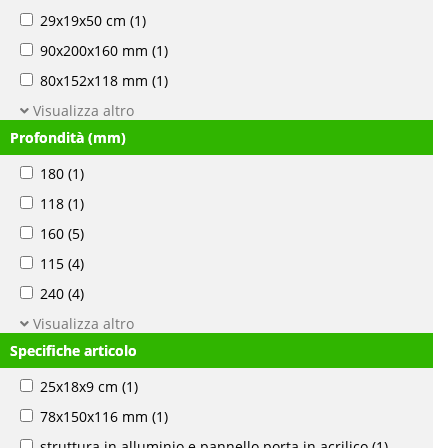
29x19x50 cm
(1)
90x200x160 mm
(1)
80x152x118 mm
(1)
Visualizza altro
Profondità (mm)
180
(1)
118
(1)
160
(5)
115
(4)
240
(4)
Visualizza altro
Specifiche articolo
25x18x9 cm
(1)
78x150x116 mm
(1)
struttura in alluminio e pannello porta in acrilico
(1)