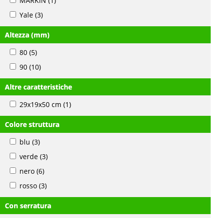
MARKIN
(1)
Yale
(3)
Altezza (mm)
80
(5)
90
(10)
Altre caratteristiche
29x19x50 cm
(1)
Colore struttura
blu
(3)
verde
(3)
nero
(6)
rosso
(3)
Con serratura