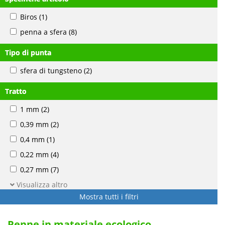
Biros
(1)
penna a sfera
(8)
Tipo di punta
sfera di tungsteno
(2)
Tratto
1 mm
(2)
0,39 mm
(2)
0,4 mm
(1)
0,22 mm
(4)
0,27 mm
(7)
Visualizza altro
Mostra tutti i filtri
Penne in materiale ecologico