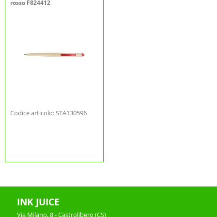
rosso F824412
Codice articolo: STA130596
INK JUICE
Via Milano, 8 - Castrolibero (CS)