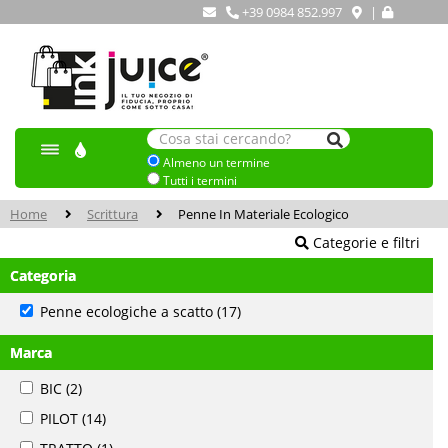
+39 0984 852.997
|
Almeno un termine
Tutti i termini
Home
Scrittura
Penne In Materiale Ecologico
Categorie e filtri
Categoria
Penne ecologiche a scatto
(17)
Marca
BIC
(2)
PILOT
(14)