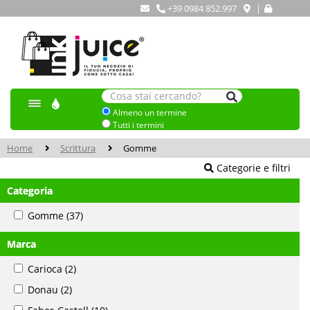
+39 0984 852.997
|
Almeno un termine
Tutti i termini
Home
Scrittura
Gomme
Categorie e filtri
Categoria
Gomme
(37)
Marca
Carioca
(2)
Donau
(2)