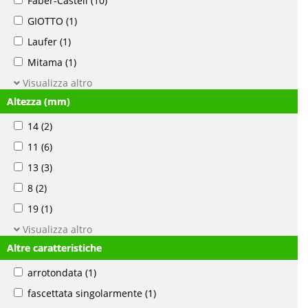
Faber-Castell
(10)
GIOTTO
(1)
Laufer
(1)
Mitama
(1)
Visualizza altro
Altezza (mm)
14
(2)
11
(6)
13
(3)
8
(2)
19
(1)
Visualizza altro
Altre caratteristiche
arrotondata
(1)
fascettata singolarmente
(1)