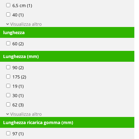
6,5 cm
(1)
40
(1)
Visualizza altro
lunghezza
60
(2)
Lunghezza (mm)
90
(2)
175
(2)
19
(1)
30
(1)
62
(3)
Visualizza altro
Lunghezza ricarica gomma (mm)
97
(1)