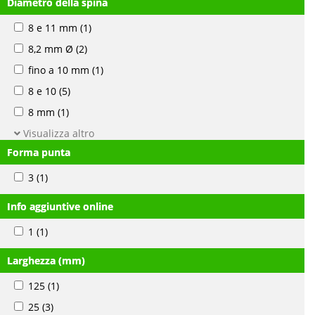
Diametro della spina
8 e 11 mm
(1)
8,2 mm Ø
(2)
fino a 10 mm
(1)
8 e 10
(5)
8 mm
(1)
Visualizza altro
Forma punta
3
(1)
Info aggiuntive online
1
(1)
Larghezza (mm)
125
(1)
25
(3)