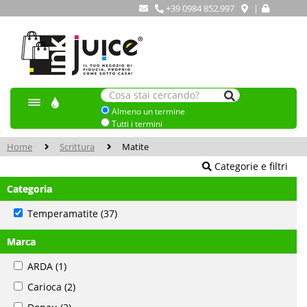
+39 0984 852.997
|
Almeno un termine
Tutti i termini
Home
Scrittura
Matite
Categorie e filtri
Categoria
Temperamatite
(37)
Marca
ARDA
(1)
Carioca
(2)