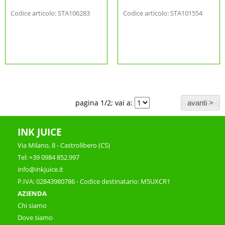
Codice articolo: STA106283
Codice articolo: STA101554
pagina 1/2; vai a:
INK JUICE
Via Milano, 8 - Castrolibero (CS)
Tel: +39 0984 852.997
info@inkjuice.it
P.IVA: 02843980786 - Codice destinatario: M5UXCR1
AZIENDA
Chi siamo
Dove siamo