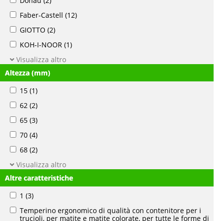
Donau
(2)
Faber-Castell
(12)
GIOTTO
(2)
KOH-I-NOOR
(1)
Visualizza altro
Altezza (mm)
15
(1)
62
(2)
65
(3)
70
(4)
68
(2)
Visualizza altro
Altre caratteristiche
1
(3)
Temperino ergonomico di qualità con contenitore per i
trucioli, per matite e matite colorate, per tutte le forme di