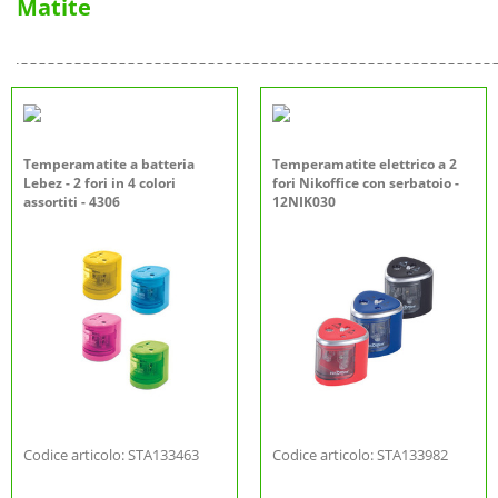
Matite
Temperamatite a batteria
Temperamatite elettrico a 2
Lebez - 2 fori in 4 colori
fori Nikoffice con serbatoio -
assortiti - 4306
12NIK030
Codice articolo: STA133463
Codice articolo: STA133982