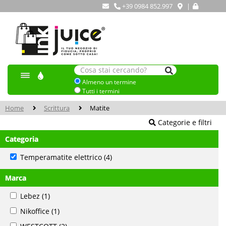
+39 0984 852.997
|
Almeno un termine
Tutti i termini
Home
Scrittura
Matite
Categorie e filtri
Categoria
Temperamatite elettrico
(4)
Marca
Lebez
(1)
Nikoffice
(1)