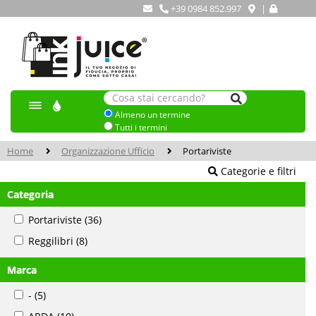
+39 0984 852.997
|
Almeno un termine
Tutti i termini
Home
Organizzazione Ufficio
Portariviste
Categorie e filtri
Categoria
Portariviste
(36)
Reggilibri
(8)
Marca
-
(5)