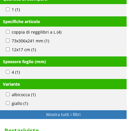
1
(1)
Specifiche articolo
coppia di reggilibri a L
(4)
73x306x241 mm
(1)
12x17 cm
(1)
Spessore foglio (mm)
4
(1)
Variante
albicocca
(1)
giallo
(1)
Mostra tutti i filtri
Portariviste