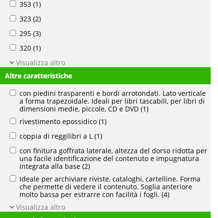
353
(1)
323
(2)
295
(3)
320
(1)
Visualizza altro
Altre caratteristiche
con piedini trasparenti e bordi arrotondati. Lato verticale
a forma trapezoidale. Ideali per libri tascabili, per libri di
dimensioni medie, piccole, CD e DVD
(1)
rivestimento epossidico
(1)
coppia di reggilibri a L
(1)
con finitura goffrata laterale, altezza del dorso ridotta per
una facile identificazione del contenuto e impugnatura
integrata alla base
(2)
Ideale per archiviare riviste, cataloghi, cartelline. Forma
che permette di vedere il contenuto. Soglia anteriore
molto bassa per estrarre con facilità i fogli.
(4)
Visualizza altro