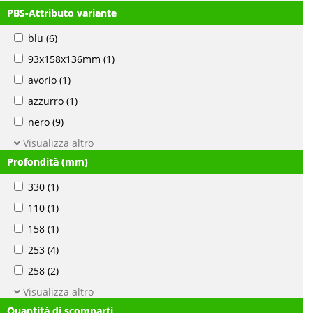
PBS-Attributo variante
blu
(6)
93x158x136mm
(1)
avorio
(1)
azzurro
(1)
nero
(9)
Visualizza altro
Profondità (mm)
330
(1)
110
(1)
158
(1)
253
(4)
258
(2)
Visualizza altro
Quantità di scomparti