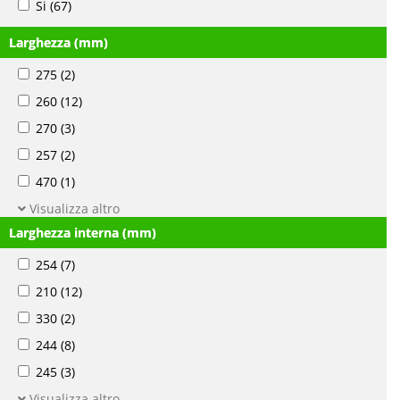
Si
(67)
Larghezza (mm)
275
(2)
260
(12)
270
(3)
257
(2)
470
(1)
Visualizza altro
Larghezza interna (mm)
254
(7)
210
(12)
330
(2)
244
(8)
245
(3)
Visualizza altro