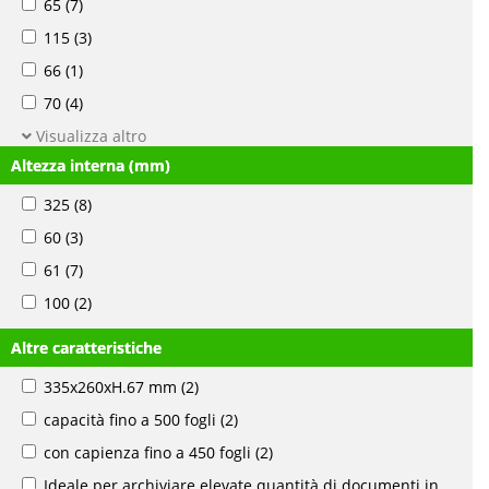
65
(7)
115
(3)
66
(1)
70
(4)
Visualizza altro
Altezza interna (mm)
325
(8)
60
(3)
61
(7)
100
(2)
Altre caratteristiche
335x260xH.67 mm
(2)
capacità fino a 500 fogli
(2)
con capienza fino a 450 fogli
(2)
Ideale per archiviare elevate quantità di documenti in