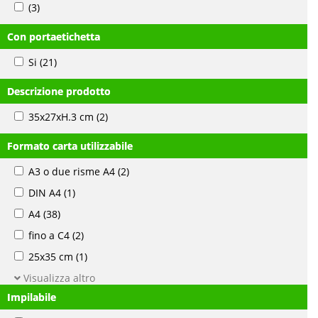
(3)
Con portaetichetta
Si
(21)
Descrizione prodotto
35x27xH.3 cm
(2)
Formato carta utilizzabile
A3 o due risme A4
(2)
DIN A4
(1)
A4
(38)
fino a C4
(2)
25x35 cm
(1)
Visualizza altro
Impilabile