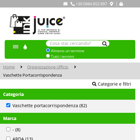
+39 0984 852.997
|
Almeno un termine
Tutti i termini
Home
Organizzazione Ufficio
Vaschette Portacorrispondenza
Categorie e filtri
Categoria
Vaschette portacorrispondenza
(82)
Marca
-
(8)
ARDA
(13)