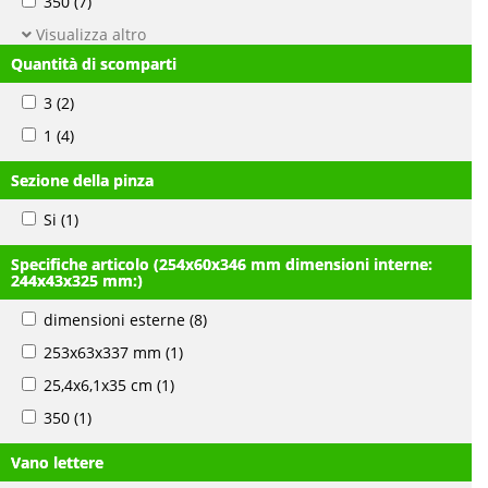
350
(7)
Visualizza altro
Quantità di scomparti
3
(2)
1
(4)
Sezione della pinza
Si
(1)
Specifiche articolo (254x60x346 mm dimensioni interne:
244x43x325 mm:)
dimensioni esterne
(8)
253x63x337 mm
(1)
25,4x6,1x35 cm
(1)
350
(1)
Vano lettere