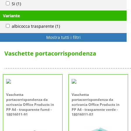
Si
(1)
Variante
albicocca trasparente
(1)
Mostra tutti i filtri
Vaschette portacorrispondenza
Vaschetta
Vaschetta
portacorrispondenza da
portacorrispondenza da
scrivania Office Products in
scrivania Office Products in
PP A4 - trasparente fumé -
PP A4 - trasparente verde -
18016011-91
18016011-02