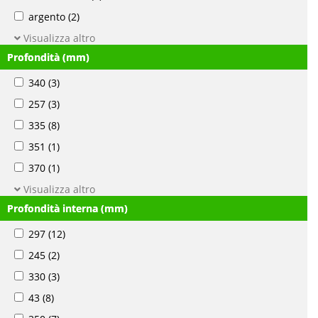
argento
(2)
Visualizza altro
Profondità (mm)
340
(3)
257
(3)
335
(8)
351
(1)
370
(1)
Visualizza altro
Profondità interna (mm)
297
(12)
245
(2)
330
(3)
43
(8)