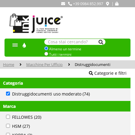
+39 0984 852.997
|
Almeno un termine
Tutti i termini
Home
Macchine Per Ufficio
Distruggidocumenti
Categorie e filtri
Categoria
Distruggidocumenti uso moderato
(74)
Marca
FELLOWES
(20)
HSM
(27)