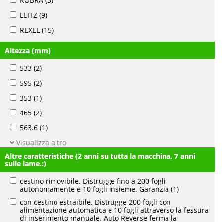
KOBRA
(3)
LEITZ
(9)
REXEL
(15)
Altezza (mm)
533
(2)
595
(2)
353
(1)
465
(2)
563.6
(1)
Visualizza altro
Altre caratteristiche (2 anni su tutta la macchina, 7 anni
sulle lame.:)
cestino rimovibile. Distrugge fino a 200 fogli
autonomamente e 10 fogli insieme. Garanzia
(1)
con cestino estraibile. Distrugge 200 fogli con
alimentazione automatica e 10 fogli attraverso la fessura
di inserimento manuale. Auto Reverse ferma la