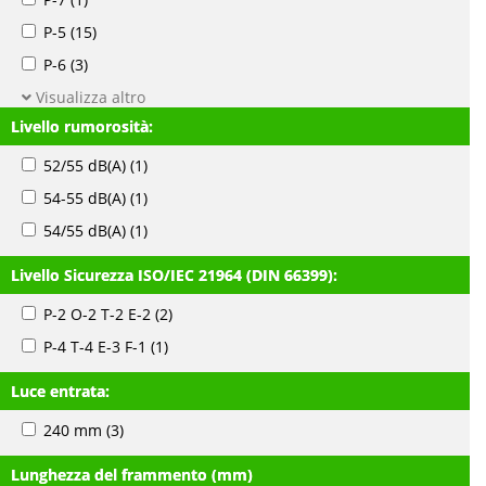
P-5
(15)
P-6
(3)
Visualizza altro
Livello rumorosità:
52/55 dB(A)
(1)
54-55 dB(A)
(1)
54/55 dB(A)
(1)
Livello Sicurezza ISO/IEC 21964 (DIN 66399):
P-2 O-2 T-2 E-2
(2)
P-4 T-4 E-3 F-1
(1)
Luce entrata:
240 mm
(3)
Lunghezza del frammento (mm)