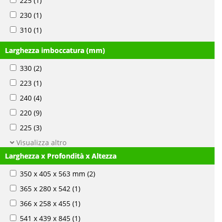
225
(1)
230
(1)
310
(1)
Larghezza imboccatura (mm)
330
(2)
223
(1)
240
(4)
220
(9)
225
(3)
Visualizza altro
Larghezza x Profondità x Altezza
350 x 405 x 563 mm
(2)
365 x 280 x 542
(1)
366 x 258 x 455
(1)
541 x 439 x 845
(1)