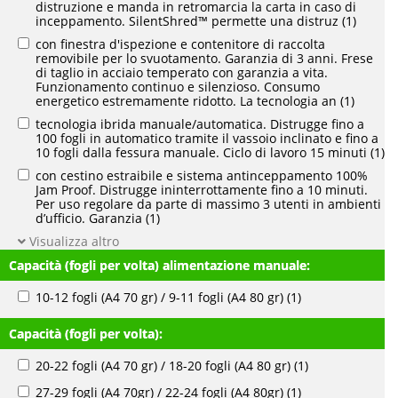
distruzione e manda in retromarcia la carta in caso di
inceppamento. SilentShred™ permette una distruz
(1)
con finestra d'ispezione e contenitore di raccolta
removibile per lo svuotamento. Garanzia di 3 anni. Frese
di taglio in acciaio temperato con garanzia a vita.
Funzionamento continuo e silenzioso. Consumo
energetico estremamente ridotto. La tecnologia an
(1)
tecnologia ibrida manuale/automatica. Distrugge fino a
100 fogli in automatico tramite il vassoio inclinato e fino a
10 fogli dalla fessura manuale. Ciclo di lavoro 15 minuti
(1)
con cestino estraibile e sistema antinceppamento 100%
Jam Proof. Distrugge ininterrottamente fino a 10 minuti.
Per uso regolare da parte di massimo 3 utenti in ambienti
d’ufficio. Garanzia
(1)
Visualizza altro
Capacità (fogli per volta) alimentazione manuale:
10-12 fogli (A4 70 gr) / 9-11 fogli (A4 80 gr)
(1)
Capacità (fogli per volta):
20-22 fogli (A4 70 gr) / 18-20 fogli (A4 80 gr)
(1)
27-29 fogli (A4 70gr) / 22-24 fogli (A4 80gr)
(1)