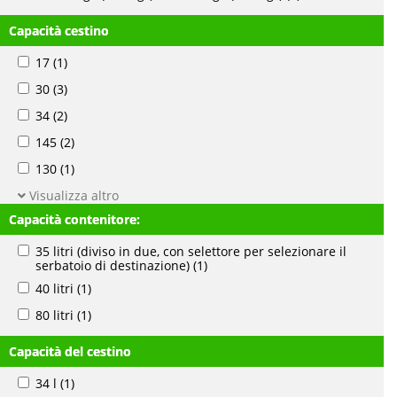
Capacità cestino
17
(1)
30
(3)
34
(2)
145
(2)
130
(1)
Visualizza altro
Capacità contenitore:
35 litri (diviso in due, con selettore per selezionare il
serbatoio di destinazione)
(1)
40 litri
(1)
80 litri
(1)
Capacità del cestino
34 l
(1)