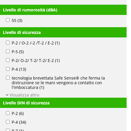
Livello di rumorosità (dBA)
55
(3)
Livello di sicurezza
P-2 / O-2 /-2 /T-2 / E-2
(1)
P-5
(5)
P-2/ O-2/ T-2/ T-2/ E-2
(1)
P-4
(13)
tecnologia brevettata Safe Sense® che ferma la
distruzione se le mani vengono a contatto con
l'imboccatura
(1)
Visualizza altro
Livello DIN di sicurezza
P-2
(6)
P-4
(34)
P-7
(1)