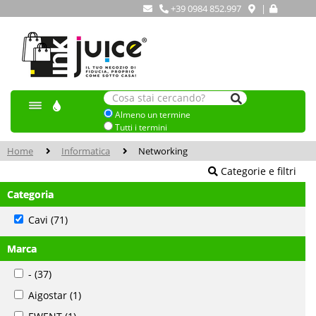
+39 0984 852.997
|
Almeno un termine
Tutti i termini
Home
Informatica
Networking
Categorie e filtri
Categoria
Cavi
(71)
Marca
-
(37)
Aigostar
(1)