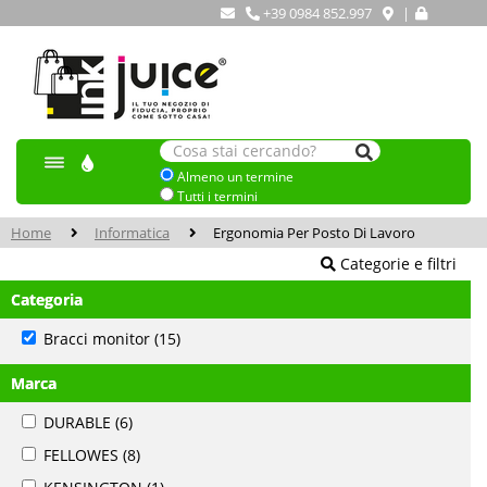
+39 0984 852.997
|
Almeno un termine
Tutti i termini
Home
Informatica
Ergonomia Per Posto Di Lavoro
Categorie e filtri
Categoria
Bracci monitor
(15)
Marca
DURABLE
(6)
FELLOWES
(8)