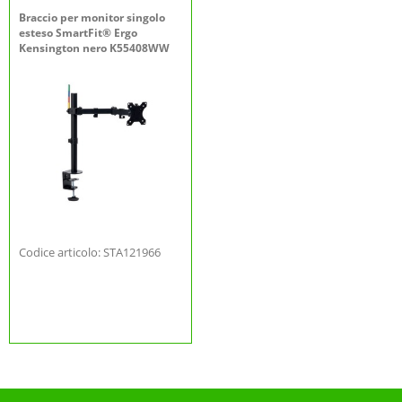
Braccio per monitor singolo
esteso SmartFit® Ergo
Kensington nero K55408WW
Codice articolo: STA121966