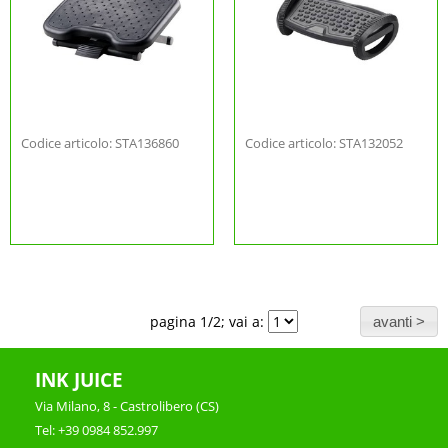
Codice articolo: STA136860
Codice articolo: STA132052
pagina 1/2; vai a:
INK JUICE
Via Milano, 8 - Castrolibero (CS)
Tel: +39 0984 852.997