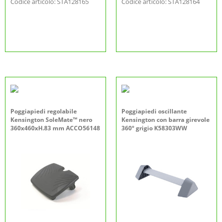
Codice articolo: STA128165
Codice articolo: STA128164
Poggiapiedi regolabile
Poggiapiedi oscillante
Kensington SoleMate™ nero
Kensington con barra girevole
360x460xH.83 mm ACCO56148
360° grigio K58303WW