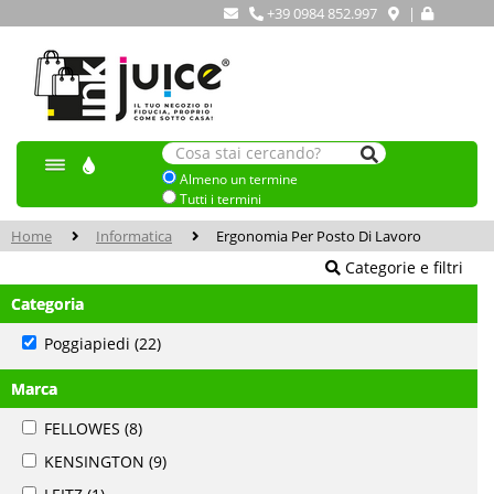
+39 0984 852.997
|
Almeno un termine
Tutti i termini
Home
Informatica
Ergonomia Per Posto Di Lavoro
Categorie e filtri
Categoria
Poggiapiedi
(22)
Marca
FELLOWES
(8)
KENSINGTON
(9)