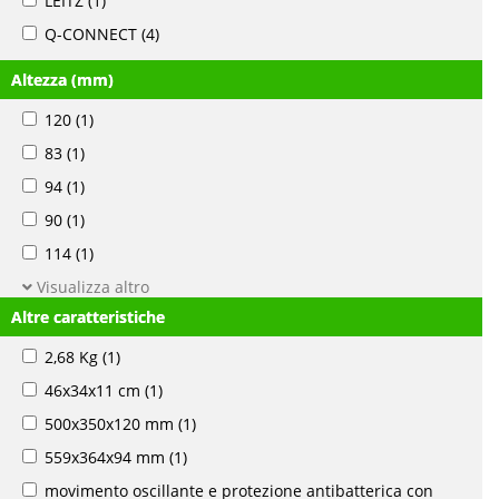
LEITZ
(1)
Q-CONNECT
(4)
Altezza (mm)
120
(1)
83
(1)
94
(1)
90
(1)
114
(1)
Visualizza altro
Altre caratteristiche
2,68 Kg
(1)
46x34x11 cm
(1)
500x350x120 mm
(1)
559x364x94 mm
(1)
movimento oscillante e protezione antibatterica con