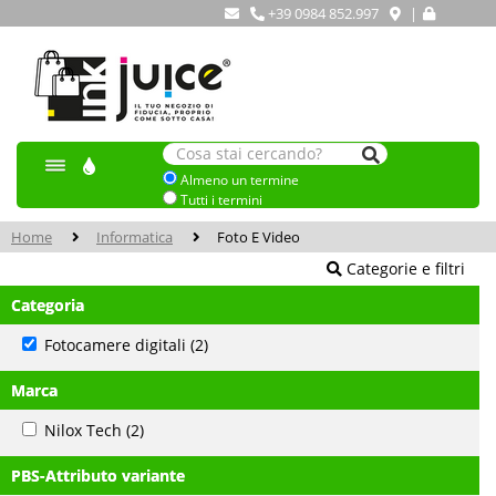
+39 0984 852.997
|
Almeno un termine
Tutti i termini
Home
Informatica
Foto E Video
Categorie e filtri
Categoria
Fotocamere digitali
(2)
Marca
Nilox Tech
(2)
PBS-Attributo variante