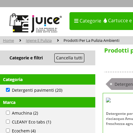
Cartucce e
Categorie
Home
Igiene E Pulizia
Prodotti Per La Pulizia Ambienti
Prodotti 
Categorie e filtri
Cancella tutti
Categoria
Detergen
Detergenti pavimenti
(20)
Marca
Amuchina
(2)
Detergente per
risciacquo Amu
CLEANY Eco tabs
(1)
freschezza agr
Ecochem
(4)