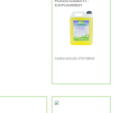
Plumeria Ecolabel 5 L -
EL01PLUL005B231
Codice articolo: STA138624