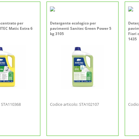
ncentrato per
Detergente ecologico per
Deter
TEC Matic Extra 6
pavimenti Sanitec Green Power 5
pavim
kg 3105
Fiori 
1435
o: STA110368
Codice articolo: STA102107
Codic