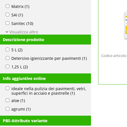
Matrix
(1)
SAI
(1)
Sanitec
(10)
Visualizza altro
Descrizione prodotto
5 L
(2)
Codice articol
Detersivo igienizzante per pavimenti
(1)
1,25 L
(2)
Info aggiuntive online
ideale nella pulizia dei pavimenti, vetri,
superfici in acciaio e piastrelle
(1)
aloe
(1)
agrumi
(1)
PBS-Attributo variante