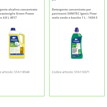
gente alcalino concentrato
Detergente concentrato per
avastoviglie Green Power
pavimenti SANITEC Igenic Floor
c 4.8 L 4017
mela verde e bacche 1 L - 1434-S
e articolo: STA118548
Codice articolo: STA110371