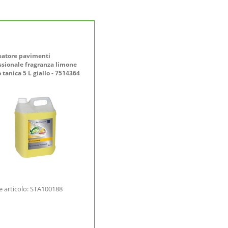
satore pavimenti
ssionale fragranza limone
 tanica 5 L giallo - 7514364
e articolo: STA100188