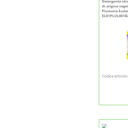
Detergente idr
di origine veg
Plumeria Ecolab
EL01PLUL001B
Codice articol