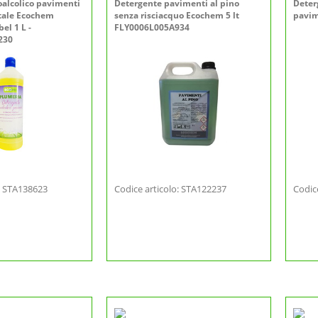
oalcolico pavimenti
Detergente pavimenti al pino
Deter
etale Ecochem
senza risciacquo Ecochem 5 lt
pavim
el 1 L -
FLY0006L005A934
230
o: STA138623
Codice articolo: STA122237
Codic