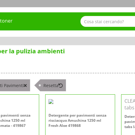
 toner
per la pulizia ambienti
ti Pavimenti
Resetta
CLE
tabs
 pavimenti senza
Detergente per pavimenti senza
Deter
china 1250 ml
risciacquo Amuchina 1250 ml
pavim
umata - 419867
Fresh Aloe 419868
tabs l