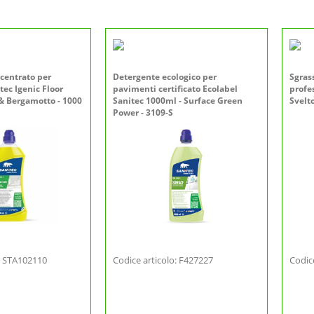
centrato per
Detergente ecologico per
Sgras
ec Igenic Floor
pavimenti certificato Ecolabel
profe
 & Bergamotto - 1000
Sanitec 1000ml - Surface Green
Svelto
Power - 3109-S
o: STA102110
Codice articolo: F427227
Codic