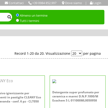
Contattaci
+39 0984 852.997
Dove siamo
|
Login
Almeno un termine
Tutti i termini
Record 1-20 da 20. Visualizzazione
per pagina
ANY Eco
Detergente super profumato per
sivo igienizzante per
ceramica e marmi D.N.P.1000/M
enti in pastiglie CLEANY Eco
Ecochem 5 L 011000ML0050958
avanda - conf. 6 pz - CLT050