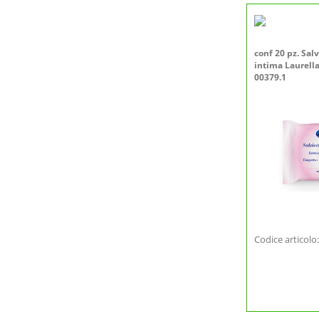
conf 20 pz. Sal
intima Laurell
00379.1
Codice articol