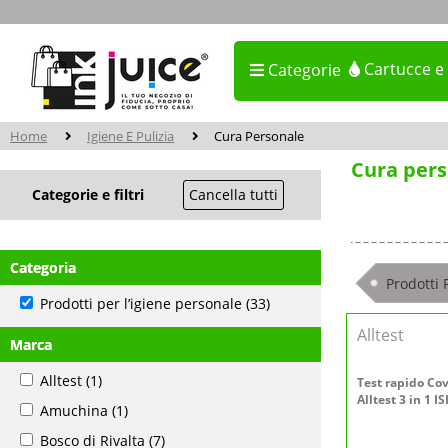
Cartucce e
Categorie
Home
Igiene E Pulizia
Cura Personale
Cura per
Categorie e filtri
Cancella tutti
Categoria
Prodotti 
Prodotti per l’igiene personale
(33)
Alltest
Marca
Alltest
(1)
Test rapido Cov
Alltest 3 in 1 I
Amuchina
(1)
Bosco di Rivalta
(7)