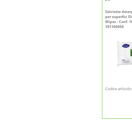
Salviette deter
per superfici D
Wipes - Conf. 10
101105056
Codice articol