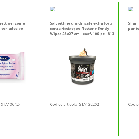
viettine igiene
Salviettine umidificate extra forti
Shamp
a con adesivo
senza risciacquo Nettuno Sendy
punte
Wipes 26x27 cm - conf. 100 pz - 813
o: STA136424
Codice articolo: STA139202
Codic