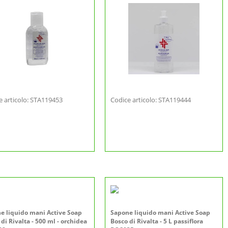
e articolo: STA119453
Codice articolo: STA119444
e liquido mani Active Soap
Sapone liquido mani Active Soap
di Rivalta - 500 ml - orchidea
Bosco di Rivalta - 5 L passiflora