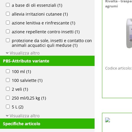
Rivalta - trasp
a base di oli essenziali
(1)
agrumi
allevia irritazioni cutanee
(1)
azione lenitiva e rinfrescante
(1)
azione repellente contro insetti
(1)
protezione da sole, insetti e contatto con
animali acquatici quli meduse
(1)
Visualizza altro
PBS-Attributo variante
Codice articol
100 ml
(1)
100 salviette
(1)
2 veli
(1)
250 ml/0,25 kg
(1)
5 L
(2)
Visualizza altro
Specifiche articolo