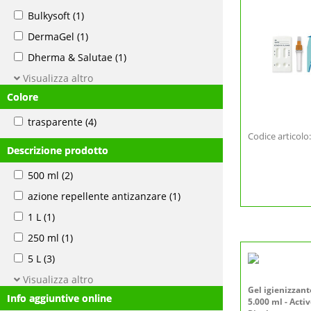
Bulkysoft
(1)
DermaGel
(1)
Dherma & Salutae
(1)
Visualizza altro
Colore
trasparente
(4)
Codice articol
Descrizione prodotto
500 ml
(2)
azione repellente antizanzare
(1)
1 L
(1)
250 ml
(1)
5 L
(3)
Visualizza altro
Gel igienizzant
Info aggiuntive online
5.000 ml - Activ