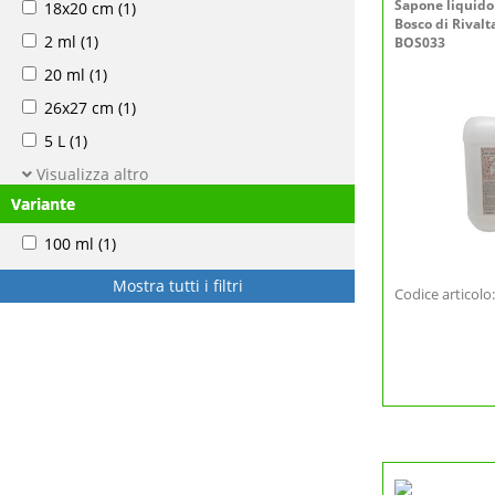
Sapone liquido
18x20 cm
(1)
Bosco di Rivalta
2 ml
(1)
BOS033
20 ml
(1)
26x27 cm
(1)
5 L
(1)
Visualizza altro
Variante
100 ml
(1)
Mostra tutti i filtri
Codice articol