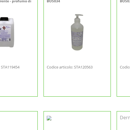
arente - profumo di
BOS034
BOS0
o: STA119454
Codice articolo: STA120563
Codic
Der