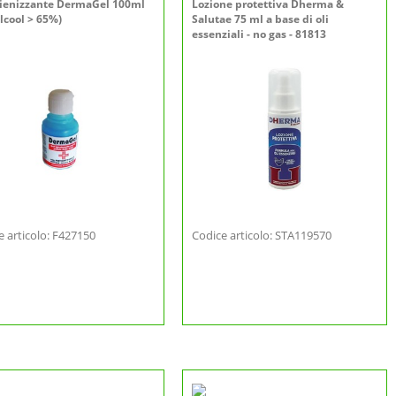
gienizzante DermaGel 100ml
Lozione protettiva Dherma &
lcool > 65%)
Salutae 75 ml a base di oli
essenziali - no gas - 81813
e articolo: F427150
Codice articolo: STA119570