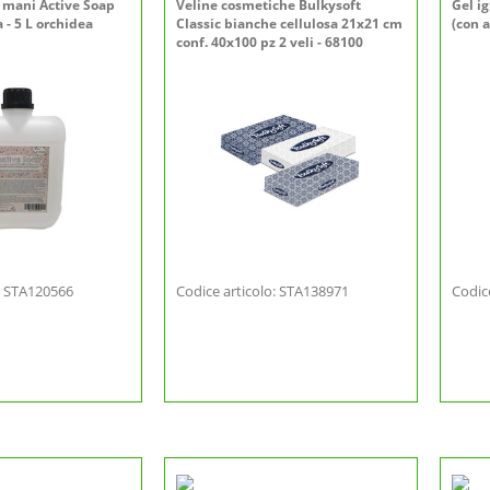
 mani Active Soap
Veline cosmetiche Bulkysoft
Gel i
 - 5 L orchidea
Classic bianche cellulosa 21x21 cm
(con a
conf. 40x100 pz 2 veli - 68100
o: STA120566
Codice articolo: STA138971
Codic