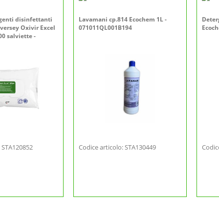
genti disinfettanti
Lavamani cp.814 Ecochem 1L -
Deter
iversey Oxivir Excel
071011QL001B194
Ecoch
0 salviette -
o: STA120852
Codice articolo: STA130449
Codic