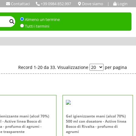
Contattaci
+39 0984 852.997
Dove siamo
|
Login
Almeno un termine
Tutti i termini
Record 1-20 da 33. Visualizzazione
per pagina
gienizzante mani (alcol 70%)
Gel igienizzante mani (alcol 70%)
 - Active linea Bosco di
500 ml con dosatore - Active linea
ta - profumo di agrumi -
Bosco di Rivalta - profumo di
ne trasparente
agrumi