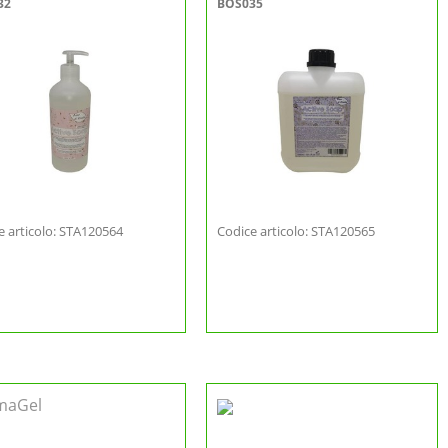
32
BOS035
e articolo: STA120564
Codice articolo: STA120565
maGel