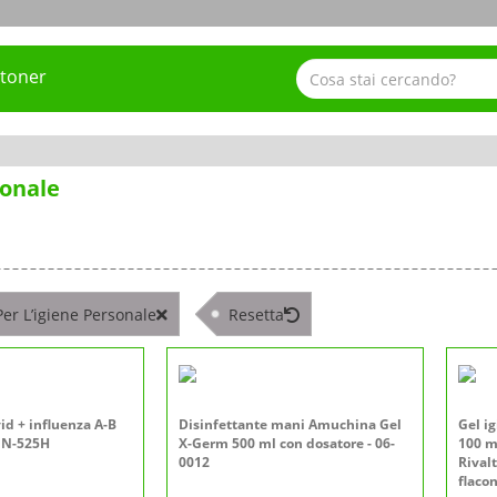
 toner
sonale
Per L’igiene Personale
Resetta
id + influenza A-B
Disinfettante mani Amuchina Gel
Gel i
SIN-525H
X-Germ 500 ml con dosatore - 06-
100 ml
0012
Rival
flaco