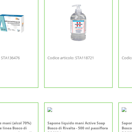
o: STA136476
Codice articolo: STA118721
Codic
e mani (alcol 70%)
Sapone liquido mani Active Soap
Sapon
e linea Bosco di
Bosco di Rivalta - 500 ml passiflora
Bosco 