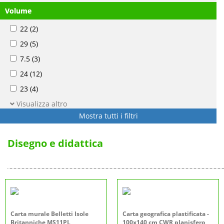
Volume
22
(2)
29
(5)
7.5
(3)
24
(12)
23
(4)
Visualizza altro
Mostra tutti i filtri
Disegno e didattica
Carta murale Belletti Isole
Carta geografica plastificata -
Britanniche MS11PL
100x140 cm CWR planisfero