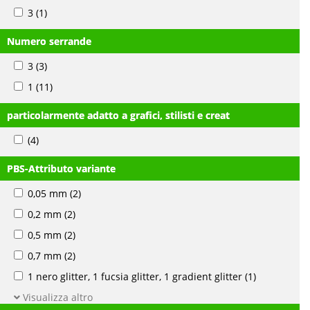
3
(1)
Numero serrande
3
(3)
1
(11)
particolarmente adatto a grafici, stilisti e creat
(4)
PBS-Attributo variante
0,05 mm
(2)
0,2 mm
(2)
0,5 mm
(2)
0,7 mm
(2)
1 nero glitter, 1 fucsia glitter, 1 gradient glitter
(1)
Visualizza altro