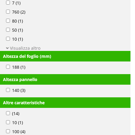
7
(1)
760
(2)
80
(1)
50
(1)
10
(1)
Visualizza altro
Altezza del foglio (mm)
188
(1)
Altezza pannello
140
(3)
Altre caratteristiche
(14)
10
(1)
100
(4)