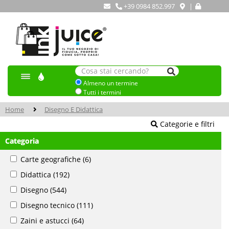
+39 0984 852.997
|
Almeno un termine
Tutti i termini
Home
Disegno E Didattica
Categorie e filtri
Categoria
Carte geografiche
(6)
Didattica
(192)
Disegno
(544)
Disegno tecnico
(111)
Zaini e astucci
(64)