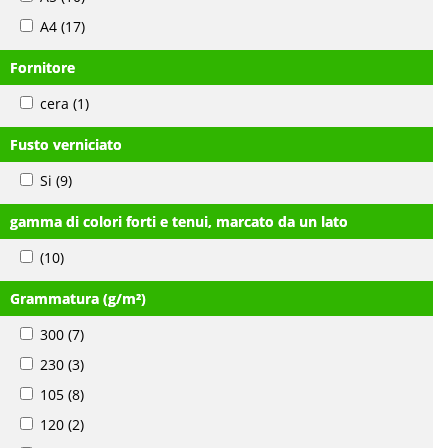
A4
(17)
Fornitore
cera
(1)
Fusto verniciato
Si
(9)
gamma di colori forti e tenui, marcato da un lato
(10)
Grammatura (g/m²)
300
(7)
230
(3)
105
(8)
120
(2)