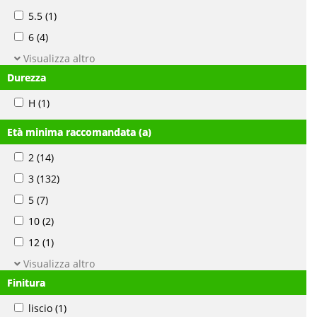
5.5
(1)
6
(4)
Visualizza altro
Durezza
H
(1)
Età minima raccomandata (a)
2
(14)
3
(132)
5
(7)
10
(2)
12
(1)
Visualizza altro
Finitura
liscio
(1)