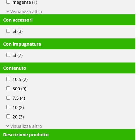
magenta
(1)
Visualizza altro
Con accessori
Si
(3)
Con impugnatura
Si
(7)
Contenuto
10.5
(2)
300
(9)
7.5
(4)
10
(2)
20
(3)
Visualizza altro
Descrizione prodotto