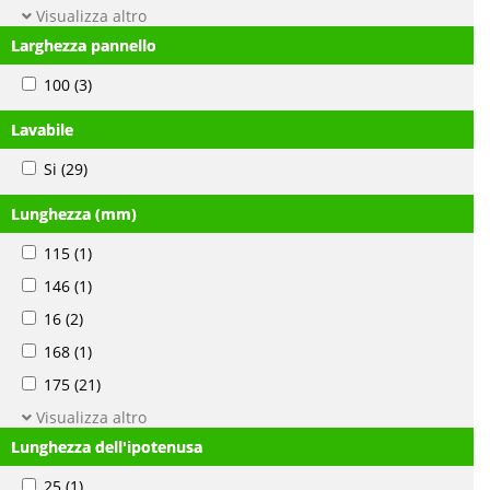
Visualizza altro
Larghezza pannello
100
(3)
Lavabile
Si
(29)
Lunghezza (mm)
115
(1)
146
(1)
16
(2)
168
(1)
175
(21)
Visualizza altro
Lunghezza dell'ipotenusa
25
(1)