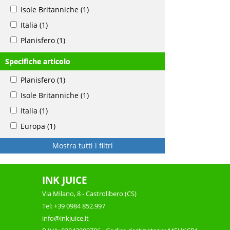
Isole Britanniche
(1)
Italia
(1)
Planisfero
(1)
Specifiche articolo
Planisfero
(1)
Isole Britanniche
(1)
Italia
(1)
Europa
(1)
Mostra tutti i filtri
INK JUICE
Via Milano, 8 - Castrolibero (CS)
Tel: +39 0984 852.997
info@inkjuice.it