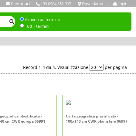
Contattaci
+39 0984 852.997
Dove siamo
|
Login
Almeno un termine
Tutti i termini
Record 1-4 da 4. Visualizzazione
per pagina
geografica plastificata -
Carta geografica plastificata -
40 cm CWR europa 06991
100x140 cm CWR planisfero 06997