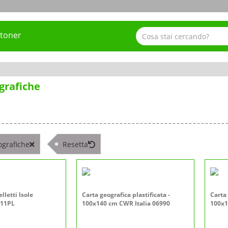
 toner
grafiche
ografiche
Resetta
lletti Isole
Carta geografica plastificata -
Carta 
S11PL
100x140 cm CWR Italia 06990
100x1