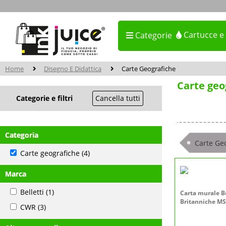
Cartucce e
Categorie
Home
Disegno E Didattica
Carte Geografiche
Carte geo
Categorie e filtri
Cancella tutti
Categoria
Carte Ge
Carte geografiche
(4)
Marca
Belletti
(1)
Carta murale Be
Britanniche M
CWR
(3)