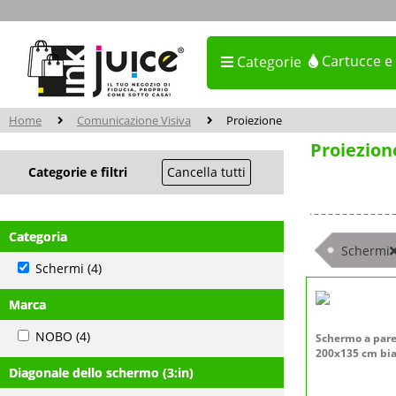
Cartucce e
Categorie
Home
Comunicazione Visiva
Proiezione
Proiezion
Categorie e filtri
Cancella tutti
Categoria
Schermi
Schermi
(4)
Marca
NOBO
(4)
Schermo a pare
200x135 cm bi
Diagonale dello schermo (3:in)