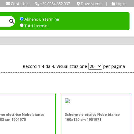
Contattaci
+39 0984 852.997
Dove siamo
|
Login
Almeno un termine
Tutti i termini
Record 1-4 da 4. Visualizzazione
per pagina
mo elettrico Nobo bianco
Schermo elettrico Nobo bianco
08 cm 1901970
160x120 cm 1901971