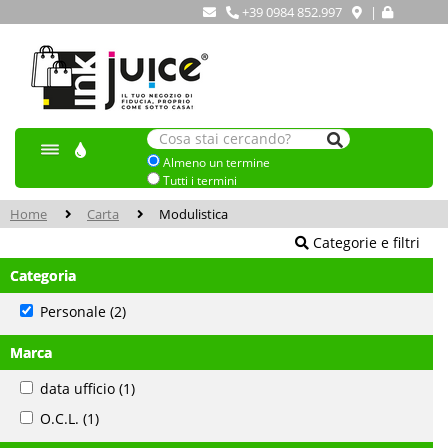
+39 0984 852.997
|
Almeno un termine
Tutti i termini
Home
Carta
Modulistica
Categorie e filtri
Categoria
Personale
(2)
Marca
data ufficio
(1)
O.C.L.
(1)