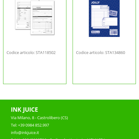
Codice articolo: STA118502
Codice articolo: STA134860
INK JUICE
Via Milano, 8 - Castrolibero (CS)
Tel: +39 0984 852.997
info@inkjuice.it