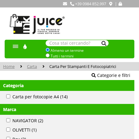
+39 0984 852.997
|
Almeno un termine
Tutti i termini
Home
Carta
Carta Per Stampanti E Fotocopiatrici
Categorie e filtri
Categoria
Carta per fotocopie A4
(14)
Marca
NAVIGATOR
(2)
OLIVETTI
(1)