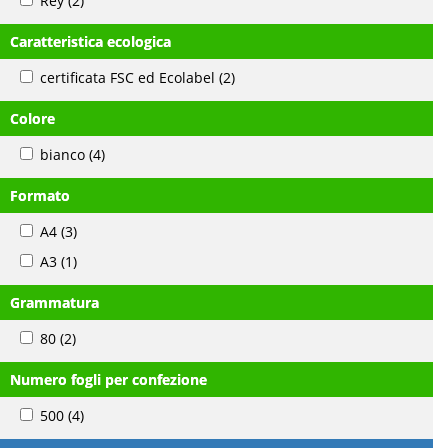
Rey
(2)
Caratteristica ecologica
certificata FSC ed Ecolabel
(2)
Colore
bianco
(4)
Formato
A4
(3)
A3
(1)
Grammatura
80
(2)
Numero fogli per confezione
500
(4)