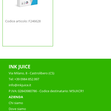
Codice articolo: F246628
INK JUICE
Via Milano, 8 - Castrolibero (CS)
Tel: +39 0984 852.997
info@inkjuice.it
P.IVA: 02843980786 - Codice destinatario: M5UXCR1
AZIENDA
Chi siamo
Dove siamo