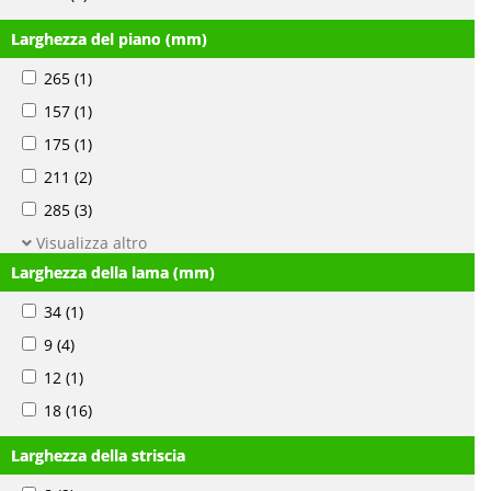
Larghezza del piano (mm)
265
(1)
157
(1)
175
(1)
211
(2)
285
(3)
Visualizza altro
Larghezza della lama (mm)
34
(1)
9
(4)
12
(1)
18
(16)
Larghezza della striscia