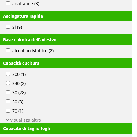
adattabile
(3)
Asciugatura rapida
Si
(9)
Base chimica dell'adesivo
alcool polivinilico
(2)
Capacità cucitura
200
(1)
240
(2)
30
(28)
50
(3)
70
(1)
Visualizza altro
Capacità di taglio fogli