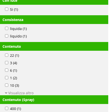
Con luce
Si
(1)
Consistenza
liquida
(1)
liquido
(1)
Contenuto
22
(1)
3
(4)
6
(1)
1
(2)
10
(3)
Visualizza altro
Contenuto (Spray)
400
(1)