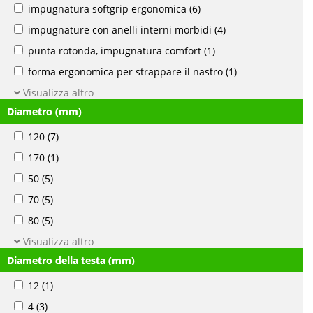
impugnatura softgrip ergonomica
(6)
impugnature con anelli interni morbidi
(4)
punta rotonda, impugnatura comfort
(1)
forma ergonomica per strappare il nastro
(1)
Visualizza altro
Diametro (mm)
120
(7)
170
(1)
50
(5)
70
(5)
80
(5)
Visualizza altro
Diametro della testa (mm)
12
(1)
4
(3)