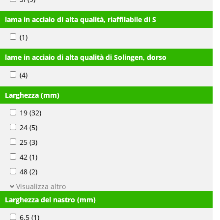
lama in acciaio di alta qualità, riaffilabile di S
(1)
lame in acciaio di alta qualità di Solingen, dorso
(4)
Larghezza (mm)
19
(32)
24
(5)
25
(3)
42
(1)
48
(2)
Visualizza altro
Larghezza del nastro (mm)
6.5
(1)