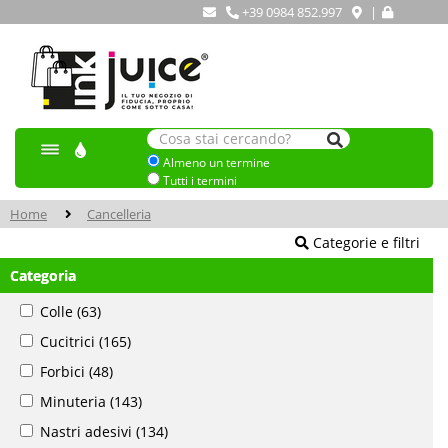
+39 0984 852.997
|
Almeno un termine
Tutti i termini
Home
Cancelleria
Categorie e filtri
Categoria
Colle
(63)
Cucitrici
(165)
Forbici
(48)
Minuteria
(143)
Nastri adesivi
(134)