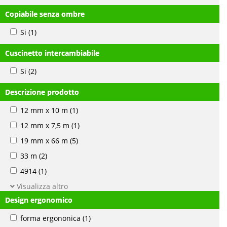
Copiabile senza ombre
Si
(1)
Cuscinetto intercambiabile
Si
(2)
Descrizione prodotto
12 mm x 10 m
(1)
12 mm x 7,5 m
(1)
19 mm x 66 m
(5)
33 m
(2)
4914
(1)
Visualizza altro
Design ergonomico
forma ergononica
(1)