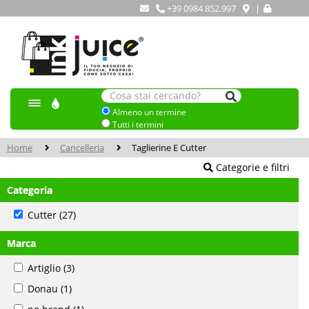
+39 0984 852.997
|
Almeno un termine
Tutti i termini
Home
Cancelleria
Taglierine E Cutter
Categorie e filtri
Categoria
Cutter
(27)
Marca
Artiglio
(3)
Donau
(1)