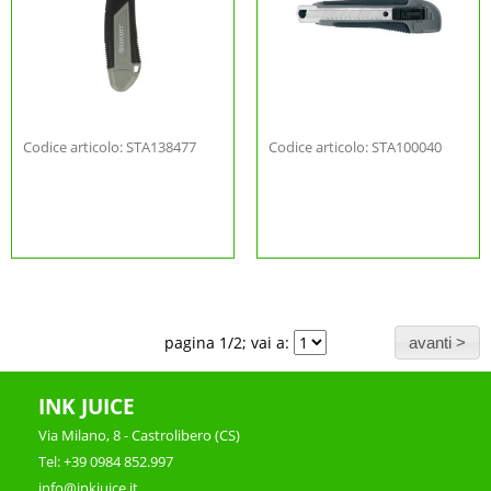
Codice articolo: STA138477
Codice articolo: STA100040
pagina 1/2; vai a:
INK JUICE
Via Milano, 8 - Castrolibero (CS)
Tel: +39 0984 852.997
info@inkjuice.it