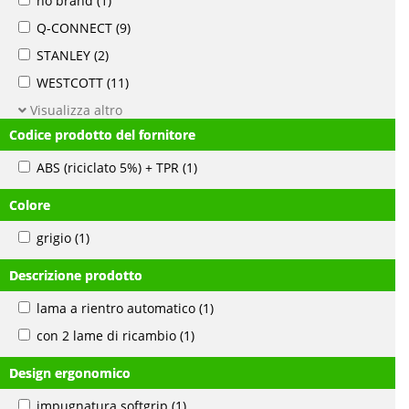
no brand
(1)
Q-CONNECT
(9)
STANLEY
(2)
WESTCOTT
(11)
Visualizza altro
Codice prodotto del fornitore
ABS (riciclato 5%) + TPR
(1)
Colore
grigio
(1)
Descrizione prodotto
lama a rientro automatico
(1)
con 2 lame di ricambio
(1)
Design ergonomico
impugnatura softgrip
(1)