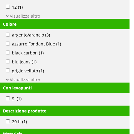
12
(1)
Visualizza altro
Colore
argento/arancio
(3)
azzurro Fondant Blue
(1)
black carbon
(1)
blu jeans
(1)
grigio velluto
(1)
Visualizza altro
Con levapunti
Si
(1)
Descrizione prodotto
20 ff
(1)
Materiale