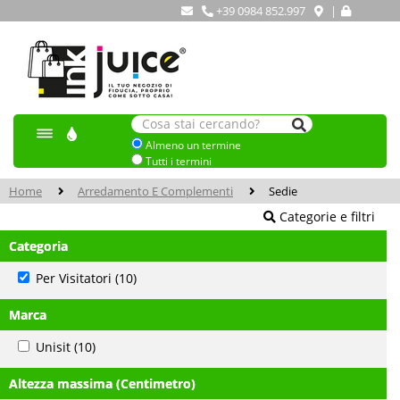
+39 0984 852.997
|
Almeno un termine
Tutti i termini
Home
Arredamento E Complementi
Sedie
Categorie e filtri
Categoria
Per Visitatori
(10)
Marca
Unisit
(10)
Altezza massima (Centimetro)