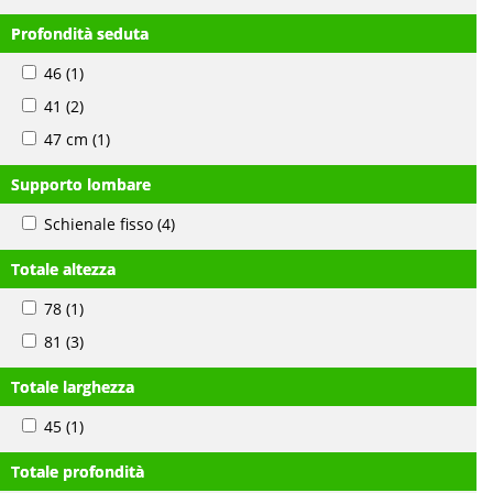
Profondità seduta
46
(1)
41
(2)
47 cm
(1)
Supporto lombare
Schienale fisso
(4)
Totale altezza
78
(1)
81
(3)
Totale larghezza
45
(1)
Totale profondità