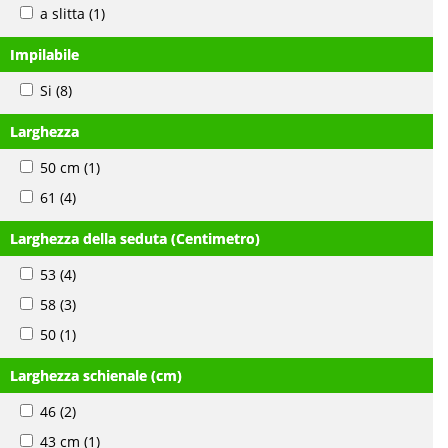
a slitta
(1)
Impilabile
Si
(8)
Larghezza
50 cm
(1)
61
(4)
Larghezza della seduta (Centimetro)
53
(4)
58
(3)
50
(1)
Larghezza schienale (cm)
46
(2)
43 cm
(1)