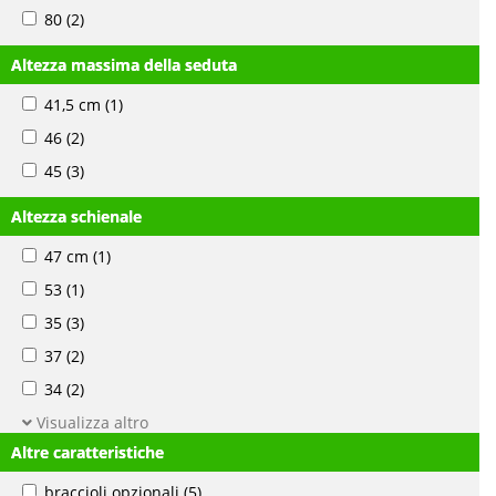
80
(2)
Altezza massima della seduta
41,5 cm
(1)
46
(2)
45
(3)
Altezza schienale
47 cm
(1)
53
(1)
35
(3)
37
(2)
34
(2)
Visualizza altro
Altre caratteristiche
braccioli opzionali
(5)