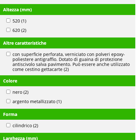
Altezza (mm)
520
(1)
620
(2)
Altre caratteristiche
con superficie perforata, verniciato con polveri epoxy-
poliestere antigraffio. Dotato di guaina di protezione
antiscivolo salva pavimento. Può essere anche utilizzato
come cestino gettacarte
(2)
Colore
nero
(2)
argento metallizzato
(1)
Forma
cilindrico
(2)
Larghezza (mm)