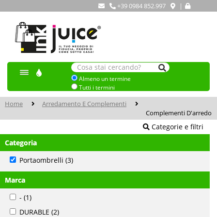
+39 0984 852.997
|
Almeno un termine
Tutti i termini
Home
Arredamento E Complementi
Complementi D'arredo
Categorie e filtri
Categoria
Portaombrelli
(3)
Marca
-
(1)
DURABLE
(2)