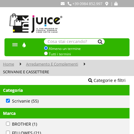
+39 0984 852.997
|
Almeno un termine
Tutti i termini
Home
Arredamento E Complementi
SCRIVANIE E CASSETTIERE
Categorie e filtri
Categoria
Scrivanie
(55)
Marca
BROTHER
(1)
FELLOWES
(21)