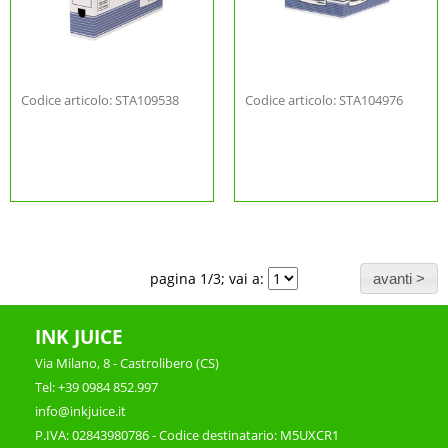
Codice articolo: STA109538
Codice articolo: STA104976
pagina 1/3; vai a:
INK JUICE
Via Milano, 8 - Castrolibero (CS)
Tel: +39 0984 852.997
info@inkjuice.it
P.IVA: 02843980786 - Codice destinatario: M5UXCR1