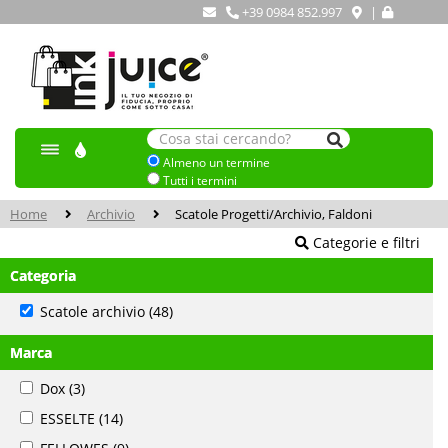
+39 0984 852.997
|
Almeno un termine
Tutti i termini
Home
Archivio
Scatole Progetti/archivio, Faldoni
Categorie e filtri
Categoria
Scatole archivio
(48)
Marca
Dox
(3)
ESSELTE
(14)