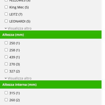
FELLOWES
(9)
King Mec
(5)
LEITZ
(7)
LEONARDI
(5)
Visualizza altro
Altezza (mm)
250
(1)
258
(1)
439
(1)
270
(3)
327
(2)
Visualizza altro
Altezza interna (mm)
315
(1)
260
(2)