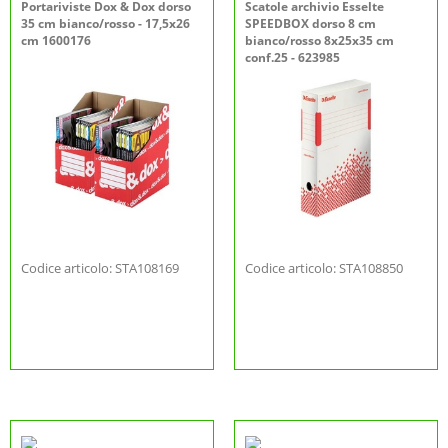
Portariviste Dox & Dox dorso
Scatole archivio Esselte
35 cm bianco/rosso - 17,5x26
SPEEDBOX dorso 8 cm
cm 1600176
bianco/rosso 8x25x35 cm
conf.25 - 623985
Codice articolo: STA108169
Codice articolo: STA108850