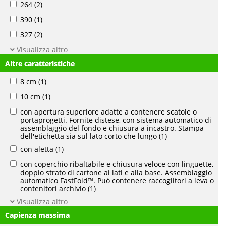
264
(2)
390
(1)
327
(2)
Visualizza altro
Altre caratteristiche
8 cm
(1)
10 cm
(1)
con apertura superiore adatte a contenere scatole o
portaprogetti. Fornite distese, con sistema automatico di
assemblaggio del fondo e chiusura a incastro. Stampa
dell'etichetta sia sul lato corto che lungo
(1)
con aletta
(1)
con coperchio ribaltabile e chiusura veloce con linguette,
doppio strato di cartone ai lati e alla base. Assemblaggio
automatico FastFold™. Può contenere raccoglitori a leva o
contenitori archivio
(1)
Visualizza altro
Capienza massima