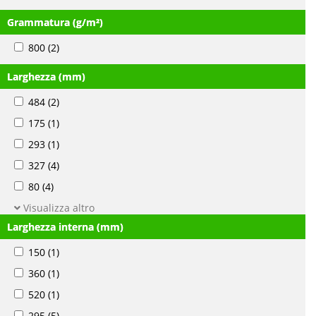
Grammatura (g/m²)
800
(2)
Larghezza (mm)
484
(2)
175
(1)
293
(1)
327
(4)
80
(4)
Visualizza altro
Larghezza interna (mm)
150
(1)
360
(1)
520
(1)
295
(5)