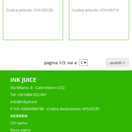
Codice articolo: STA105720
Codice articolo: STA105719
pagina 1/3; vai a:
INK JUICE
Via Milano, 8 - Castrolibero (CS)
Tel: +39 0984 852.997
info@inkjuice.it
P.IVA: 02843980786 - Codice destinatario: M5UXCR1
AZIENDA
Chi siamo
Dove siamo