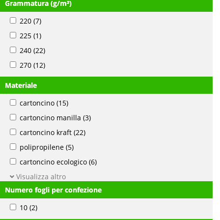
Grammatura (g/m²)
220
(7)
225
(1)
240
(22)
270
(12)
Materiale
cartoncino
(15)
cartoncino manilla
(3)
cartoncino kraft
(22)
polipropilene
(5)
cartoncino ecologico
(6)
Visualizza altro
Numero fogli per confezione
10
(2)