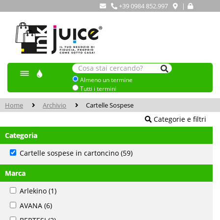
+39 0984 852.997
|
Almeno un termine
Tutti i termini
Home
Archivio
Cartelle Sospese
Categorie e filtri
Categoria
Cartelle sospese in cartoncino
(59)
Marca
Arlekino
(1)
AVANA
(6)