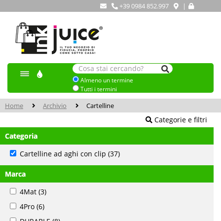
+39 0984 852.997
|
Almeno un termine
Tutti i termini
Home
Archivio
Cartelline
Categorie e filtri
Categoria
Cartelline ad aghi con clip
(37)
Marca
4Mat
(3)
4Pro
(6)