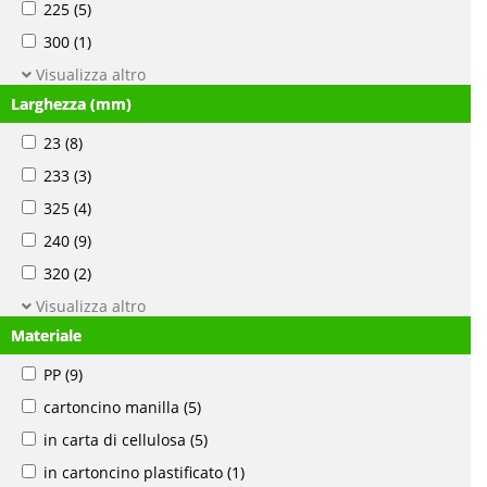
225
(5)
300
(1)
Visualizza altro
Larghezza (mm)
23
(8)
233
(3)
325
(4)
240
(9)
320
(2)
Visualizza altro
Materiale
PP
(9)
cartoncino manilla
(5)
in carta di cellulosa
(5)
in cartoncino plastificato
(1)