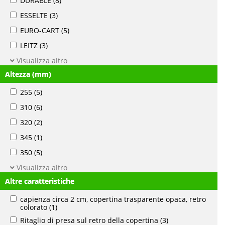
DURABLE
(8)
ESSELTE
(3)
EURO-CART
(5)
LEITZ
(3)
Visualizza altro
Altezza (mm)
255
(5)
310
(6)
320
(2)
345
(1)
350
(5)
Visualizza altro
Altre caratteristiche
capienza circa 2 cm, copertina trasparente opaca, retro
colorato
(1)
Ritaglio di presa sul retro della copertina
(3)