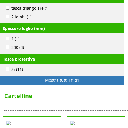
tasca triangolare
(1)
2 lembi
(1)
Spessore foglio (mm)
1
(1)
230
(4)
Tasca protettiva
Si
(11)
Mostra tutti i filtri
Cartelline