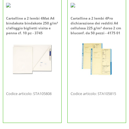
Cartelline a 2 lembi 4Mat A4
Cartelline a 2 lembi 4Pro
bindakote bindakote 250 g/m²
dichiarazione dei redditi A4
c/alloggio biglietti visita e
cellulosa 225 g/m² dorso 2 cm
penna cf. 10 pz - 3745
bluconf. da 50 pezzi - 4175 01
Codice articolo: STA105808
Codice articolo: STA105815