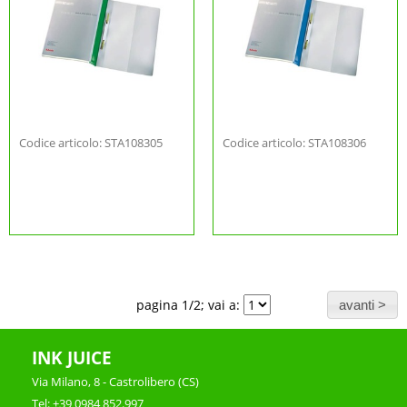
Codice articolo: STA108305
Codice articolo: STA108306
pagina 1/2; vai a:
INK JUICE
Via Milano, 8 - Castrolibero (CS)
Tel: +39 0984 852.997